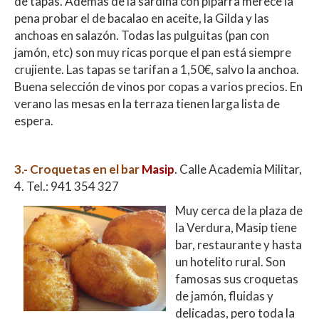
de tapas. Además de la sardina con piparra merece la
pena probar el de bacalao en aceite, la Gilda y las
anchoas en salazón. Todas las pulguitas (pan con
jamón, etc) son muy ricas porque el pan está siempre
crujiente. Las tapas se tarifan a 1,50€, salvo la anchoa.
Buena selección de vinos por copas a varios precios. En
verano las mesas en la terraza tienen larga lista de
espera.
3.-
Croquetas en el bar
Masip
. Calle Academia Militar,
4. Tel.: 941 354 327
Muy cerca de la plaza de
la Verdura, Masip tiene
bar, restaurante y hasta
un hotelito rural. Son
famosas sus croquetas
de jamón, fluidas y
delicadas, pero toda la