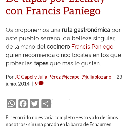
con Francis Paniego
Os proponemos una
ruta gastronómica
por
este pueblo serrano, de belleza singular,
de la mano del
cocinero
Francis Paniego
quien recomienda cinco locales en los que
probar las
tapas
que más le gustan.
Por
JC Capel y Julia Pérez @jccapel @juliaplozano
|
23
junio, 2014
|
9
W
F
T
C
h
ac
w
o
El recorrido no estaría completo –esto ya lo decimos
at
e
itt
m
nosotros- sin una parada en la barra de Echaurren,