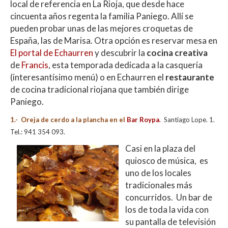
s
b
er
p
local de referencia en La Rioja, que desde hace
A
o
ar
cincuenta años regenta la familia Paniego. Allí se
pueden probar unas de las mejores croquetas de
p
o
ti
España, las de Marisa. Otra opción es reservar mesa en
p
k
r
El portal de Echaurren
y descubrir la
cocina creativa
de
Francis
, esta temporada dedicada a la casquería
(interesantísimo menú) o en Echaurren el
restaurante
de cocina tradicional riojana que también dirige
Paniego.
1.- Oreja de cerdo a la plancha en el
Bar Roypa
.
Santiago Lope. 1.
Tel.: 941 354 093.
Casi en la plaza del
quiosco de música, es
uno de los locales
tradicionales más
concurridos. Un bar de
los de toda la vida con
su pantalla de televisión