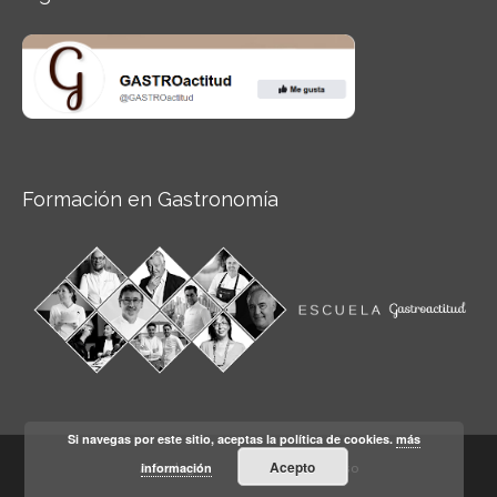
Formación en Gastronomía
Si navegas por este sitio, aceptas la política de cookies.
más
Acepto
información
Aviso legal
Condiciones de Uso