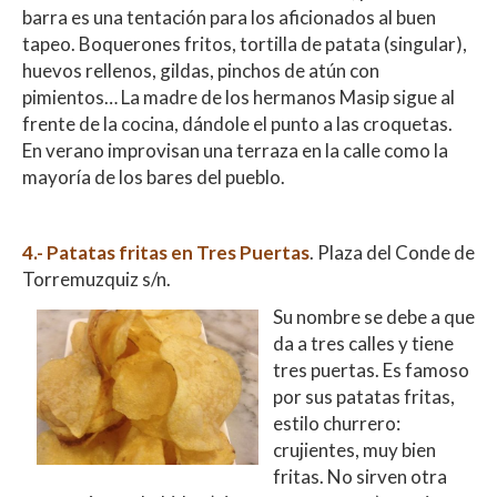
barra es una tentación para los aficionados al buen
tapeo. Boquerones fritos, tortilla de patata (singular),
huevos rellenos, gildas, pinchos de atún con
pimientos… La madre de los hermanos Masip sigue al
frente de la cocina, dándole el punto a las croquetas.
En verano improvisan una terraza en la calle como la
mayoría de los bares del pueblo.
4.- Pa
tatas fritas en Tres Puertas
. Plaza del Conde de
Torremuzquiz s/n.
Su nombre se debe a que
da a tres calles y tiene
tres puertas. Es famoso
por sus patatas fritas,
estilo churrero:
crujientes, muy bien
fritas. No sirven otra