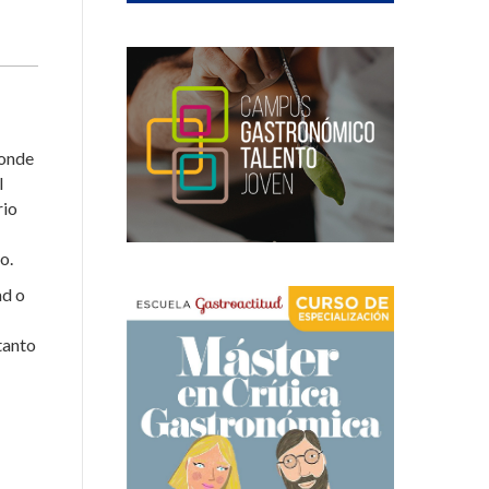
donde
l
rio
o.
ad o
 tanto