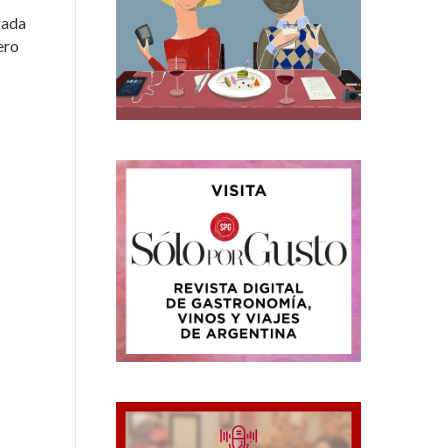
zada
ero