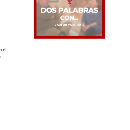
o el
e