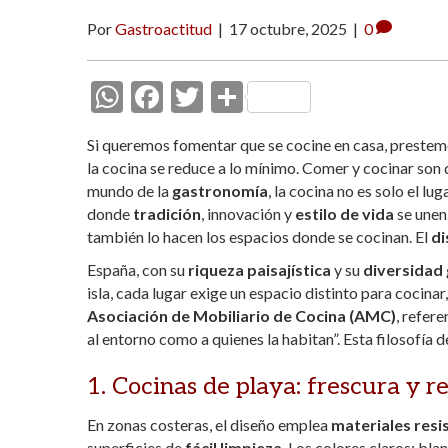
Por
Gastroactitud
|
17 octubre, 2025
|
0
W
F
T
C
h
ac
w
o
Si queremos fomentar que se cocine en casa, prestemo
at
e
itt
m
la cocina se reduce a lo mínimo. Comer y cocinar son d
s
b
er
p
mundo de la
gastronomía
, la cocina no es solo el lu
donde
tradición
, innovación y
estilo de vida
se unen.
A
o
ar
también lo hacen los espacios donde se cocinan. El
di
p
o
ti
España, con su
riqueza paisajística
y su
diversidad 
p
k
r
isla, cada lugar exige un espacio distinto para cocina
Asociación de Mobiliario de Cocina (AMC)
, refere
al entorno como a quienes la habitan”. Esta filosofía 
1. Cocinas de playa: frescura y r
En zonas costeras, el diseño emplea
materiales resi
superficies de
fácil limpieza
. Los colores claros: bla