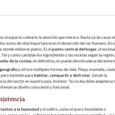
s al espacio culinario la atención que merece. Basta ya de casas 
os actos de vital importancia en el desarrollo del ser humano. En e
gar donde elaborar platos. Es el
punto central del hogar
, el escena
 Tal y como cambian los ingredientes y las recetas según la región,
seño de la cocina
, en definitiva, no puede desvincularse del entorn
geográfic
a, ofrece múltiples formas de vida. Playa, montaña, ciud
r, pero también para
habitar, compartir y disfrutar
. Desde la
ncia del sector en nuestro país, insisten: “la cocina debe adaptarse
defiende un diseño consciente y funcional.
esistencia
stentes a la humedad
y el salitre, como el acero inoxidable o
ncos, arena, azules…reflejan la
luz natural
y generan amplitud, y las