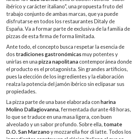
A
o
ar
ibérico y carácter italiano”, una propuesta fruto del
p
o
ti
trabajo conjunto de ambas marcas, que ya puede
p
k
r
disfrutarse en todos los restaurantes Ditaly de
España. Va a formar parte de exclusiva de la familia de
pizzas de esta firma de forma limitada.
Ante todo, el concepto busca respetar la esencia de
dos
tradiciones gastronómicas
muy potentes y
unirlas en una
pizza napolitana
contemporánea donde
el producto es el protagonista. Sin grandes artificios,
pues la elección de los ingredientes y la elaboración
realza la potencia del jamón ibérico sin eclipasar sus
propiedades.
La pizza parte de una base elaborada con
harina
Molino Dallagiovanna
, fermentada durante 48 horas,
lo que se traduce en una masa ligera, con buen
alveolado y un sabor profundo. Sobre ella,
tomate
D.O. San Marzano
y mozzarella fior di latte. Todos los