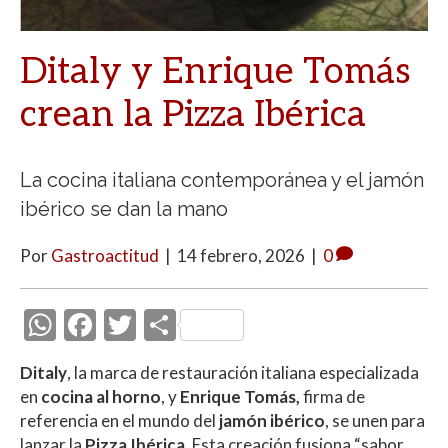
Ditaly y Enrique Tomás
crean la Pizza Ibérica
La cocina italiana contemporánea y el jamón
ibérico se dan la mano
Por
Gastroactitud
|
14 febrero, 2026
|
0
W
F
T
C
h
ac
w
o
Ditaly
, la marca de restauración italiana especializada
at
e
itt
m
en
cocina al horno
, y
Enrique Tomás,
firma de
s
b
er
p
referencia en el mundo del
jamón ibérico
, se unen para
lanzar la
Pizza Ibérica
. Esta creación fusiona “sabor