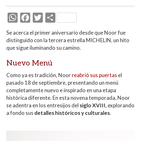
W
F
T
C
h
ac
w
o
Se acerca el primer aniversario desde que Noor fue
at
e
itt
m
distinguido con la tercera estrella MICHELIN, un hito
s
b
er
p
que sigue iluminando su camino.
A
o
ar
Nuevo Menú
p
o
ti
Como ya es tradición, Noor
p
k
r
reabrió sus puertas
el
pasado 18 de septiembre, presentando un menú
completamente nuevo e inspirado en una etapa
histórica diferente. En esta novena temporada, Noor
se adentra en los entresijos del
siglo XVIII
, explorando
a fondo sus
detalles históricos y culturales
.