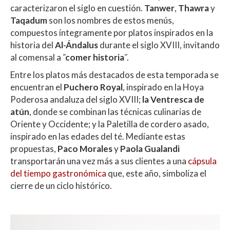
caracterizaron el siglo en cuestión.
Tanwer
,
Thawra
y
Taqadum
son los nombres de estos menús,
compuestos íntegramente por platos inspirados en la
historia del
Al-Ándalus
durante el siglo XVIII, invitando
al comensal a
˝comer historia˝
.
Entre los platos más destacados de esta temporada se
encuentran el
Puchero Royal
, inspirado en la Hoya
Poderosa andaluza del siglo XVIII;
la Ventresca de
atún
, donde se combinan las técnicas culinarias de
Oriente y Occidente; y la Paletilla de cordero asado,
inspirado en las edades del té. Mediante estas
propuestas,
Paco Morales
y
Paola Gualandi
transportarán una vez más a sus clientes a una
cápsula
del tiempo gastronómica
que, este año, simboliza el
cierre de un ciclo histórico.