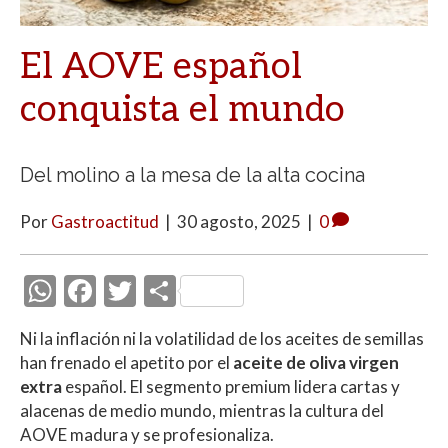
El AOVE español
conquista el mundo
Del molino a la mesa de la alta cocina
Por
Gastroactitud
|
30 agosto, 2025
|
0
W
F
T
C
h
ac
w
o
Ni la inflación ni la volatilidad de los aceites de semillas
at
e
itt
m
han frenado el apetito por el
aceite de oliva
virgen
s
b
er
p
extra
español. El segmento premium lidera cartas y
A
o
ar
alacenas de medio mundo, mientras la cultura del
AOVE madura y se profesionaliza.