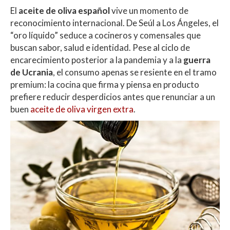
p
o
ti
El
aceite de oliva español
vive un momento de
p
k
r
reconocimiento internacional. De Seúl a Los Ángeles, el
“oro líquido” seduce a cocineros y comensales que
buscan sabor, salud e identidad. Pese al ciclo de
encarecimiento posterior a la pandemia y a la
guerra
de Ucrania
, el consumo apenas se resiente en el tramo
premium: la cocina que firma y piensa en producto
prefiere reducir desperdicios antes que renunciar a un
buen
aceite de oliva virgen extra
.