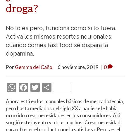
droga?
No lo es pero, funciona como si lo fuera.
Activa los mismos resortes neuronales:
cuando comes fast food se dispara la
dopamina.
Por
Gemma del Caño
|
6 noviembre, 2019
|
0
W
F
T
C
h
ac
w
o
Ahora está en los manuales básicos de mercadotecnia,
at
e
itt
m
pero hasta mediados del siglo XX a nadie se le había
s
b
er
p
ocurrido crear necesidades en los consumidores. Así
A
o
ar
surgió este invento y otros muchos. Crear necesidad
para ofrecer el producto que la satisfaga. Pero ¿es el