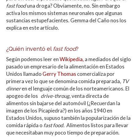
p
o
ti
fast food
una droga? Obviamente, no. Sin embargo
p
k
r
activa los mismos sistemas neuronales que algunas
sustancias estupefacientes. Gemma del Caño nos los
explica en este artículo.
¿Quién inventó el
fast food
?
Según podemos leer en
Wikipedia,
a mediados del siglo
pasado un empresario de la alimentación en Estados
Unidos llamado
Gerry Thomas
comercializa por
primera vez lo que se denomina comida preparada,
TV
dinner
en el lenguaje común de los norteamericanos. El
apogeo de los
drive-throug
, venta directa de
alimentos sin bajarse del automóvil (¿Recuerdan la
imagen de los Picapiedra?) en los años 1940 en
Estados Unidos, supuso también la popularización de la
comida rápida o
fast food.
Alimentos listos para llevar
que necesitaban muy poco tiempo de preparación.