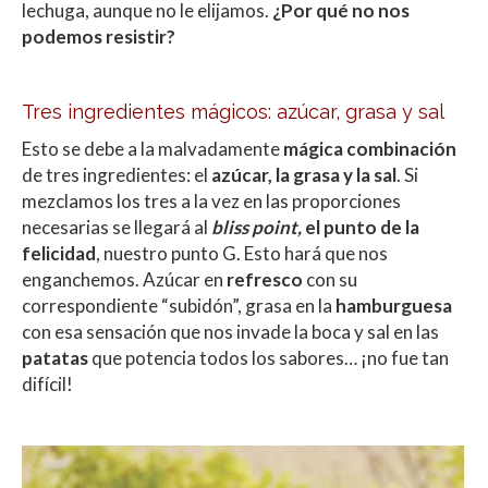
lechuga, aunque no le elijamos.
¿Por qué no nos
podemos resistir?
Tres ingredientes mágicos: azúcar, grasa y sal
Esto se debe a la malvadamente
mágica combinación
de tres ingredientes: el
azúcar, la grasa y la sal
. Si
mezclamos los tres a la vez en las proporciones
necesarias se llegará al
bliss point,
el punto de la
felicidad
, nuestro punto G. Esto hará que nos
enganchemos. Azúcar en
refresco
con su
correspondiente “subidón”, grasa en la
hamburguesa
con esa sensación que nos invade la boca y sal en las
patatas
que potencia todos los sabores… ¡no fue tan
difícil!