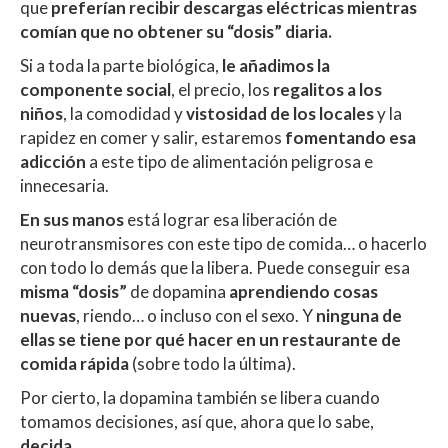
que
preferían recibir descargas eléctricas mientras
comían que no obtener su “dosis” diaria.
Si a toda la parte biológica,
le añadimos la
componente social
, el precio, los
regalitos a los
niños
, la comodidad y
vistosidad de los locales
y la
rapidez en comer y salir, estaremos
fomentando esa
adicción
a este tipo de alimentación peligrosa e
innecesaria.
En sus manos
está lograr esa liberación de
neurotransmisores con este tipo de comida… o hacerlo
con todo lo demás que la libera. Puede conseguir esa
misma “dosis”
de dopamina
aprendiendo cosas
nuevas
, riendo… o incluso con el sexo. Y
ninguna de
ellas se tiene por qué hacer en un restaurante de
comida rápida
(sobre todo la última).
Por cierto, la dopamina también se libera cuando
tomamos decisiones, así que, ahora que lo sabe,
decida
.