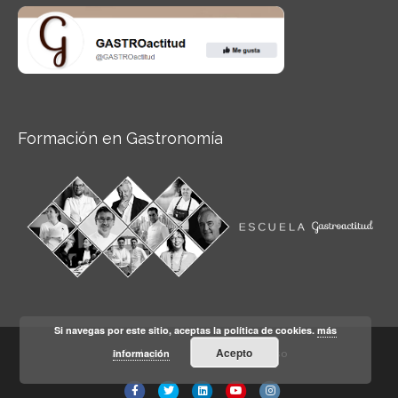
Formación en Gastronomía
Si navegas por este sitio, aceptas la política de cookies.
más
Acepto
información
Aviso legal
Condiciones de Uso
Facebook
Twitter
Linkedin
Youtube
Instagram