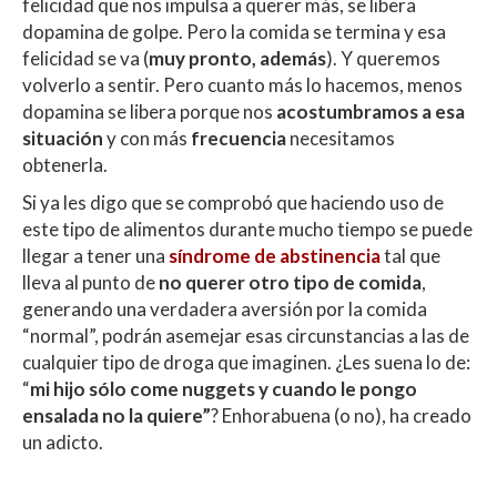
felicidad que nos impulsa a querer más, se libera
dopamina de golpe. Pero la comida se termina y esa
felicidad se va (
muy pronto, además
). Y queremos
volverlo a sentir. Pero cuanto más lo hacemos, menos
dopamina se libera porque nos
acostumbramos a esa
situación
y con más
frecuencia
necesitamos
obtenerla.
Si ya les digo que se comprobó que haciendo uso de
este tipo de alimentos durante mucho tiempo se puede
llegar a tener una
síndrome de abstinencia
tal que
lleva al punto de
no querer otro tipo de comida
,
generando una verdadera aversión por la comida
“normal”, podrán asemejar esas circunstancias a las de
cualquier tipo de droga que imaginen. ¿Les suena lo de:
“
mi hijo sólo come nuggets y cuando le pongo
ensalada no la quiere”
? Enhorabuena (o no), ha creado
un adicto.