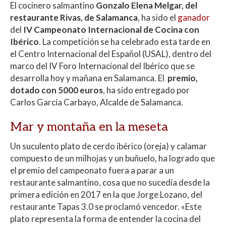
El cocinero salmantino
Gonzalo Elena Melgar, del
at
e
itt
m
restaurante Rivas, de Salamanca
, ha sido el
ganador
s
b
er
p
del
IV Campeonato Internacional de Cocina con
A
o
ar
Ibérico
. La competición se ha celebrado esta tarde en
el Centro Internacional del Español (USAL), dentro del
p
o
ti
marco del IV Foro Internacional del Ibérico que se
p
k
r
desarrolla hoy y mañana en Salamanca. El
premio,
dotado con 5000 euros
, ha sido entregado por
Carlos García Carbayo, Alcalde de Salamanca.
Mar y montaña en la meseta
Un suculento plato de cerdo ibérico (oreja) y calamar
compuesto de un milhojas y un buñuelo, ha logrado que
el premio del campeonato fuera a parar a un
restaurante salmantino, cosa que no sucedía desde la
primera edición en 2017 en la que Jorge Lozano, del
restaurante Tapas 3.0 se proclamó vencedor. «Este
plato representa la forma de entender la cocina del