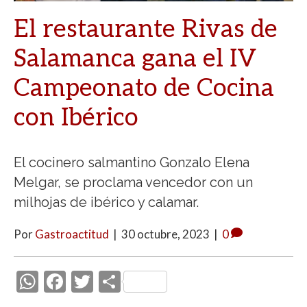
El restaurante Rivas de
Salamanca gana el IV
Campeonato de Cocina
con Ibérico
El cocinero salmantino Gonzalo Elena
Melgar, se proclama vencedor con un
milhojas de ibérico y calamar.
Por
Gastroactitud
|
30 octubre, 2023
|
0
W
F
T
C
h
ac
w
o