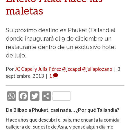
maletas
Su próximo destino es Phuket (Tailandia)
donde inaugurará el 9 de diciembre un
restaurante dentro de un exclusivo hotel
de lujo.
Por
JC Capel y Julia Pérez @jccapel @juliaplozano
|
3
septiembre, 2013
|
1
W
F
T
C
h
ac
w
o
De Bilbao a Phuket, casi nada… ¿Por qué Tailandia?
at
e
itt
m
Hace años que descubrí el país, me encanta la comida
s
b
er
p
callejera del Sudeste de Asia, y pensé algún día me