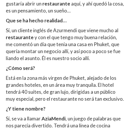
A
o
ar
gustaría abrir un
restaurante
aquí, y ahí quedó la cosa,
p
o
ti
es un pensamiento, un sueño…
p
k
r
Que se ha hecho realidad…
Sí, un cliente inglés de Azurmendi que viene mucho al
restaurante
y con el que tengo muy buena relación,
me comentó un día que tenía una casa en Phuket, que
quería montar un negocio allí, y así poco a poco se fue
liando el asunto. Él es nuestro socio allí.
¿Cómo será?
Está en la zona más virgen de Phuket, alejado de los
grandes hoteles, en un área muy tranquila. El hotel
tendrá 40 suites, de gran lujo, dirigidas a un público
muy especial, pero el restaurante no será tan exclusivo.
¿Y tiene nombre?
Sí, se va a llamar
AziaMendi
, un juego de palabras que
nos parecía divertido. Tendrá una línea de cocina