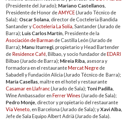
(Presidente del Jurado); ⁠
Mariano Castellanos
,
Presidente de Honor de
AMYCE
(Jurado Técnico de
Sala);
Oscar Solana
, director de Coctelería Bandida
Santander y
Coctelería La Solía
, Santander (Jurado de
Barra);
⁠Luis Carlos Martín
, Presidente de la
Asociación de Barman
de Castilla León (Jurado de
Barra); ⁠
Manu Iturregi
, propietario y Head Bartender
de
Residence Café
, Bilbao, y socio fundador de
EDARI
Bilbao (Jurado de Barra); ⁠
Mireia Riba,
asesora y
formadora en el restaurante
Mercat Negre
de
Sabadell y Fundación Alicia (Jurado Técnico de Barra);
María Casellas
, maître en el hotel y restaurante
Casamar en Llafranc
(Jurado de Sala);
⁠Toni Padilla
,
Wine Ambassador en
Ferrer Wines
(Jurado de Sala);
⁠Pedro Monje
, director y propietario del restaurante
Via Veneto
, en Barcelona (Jurado de Sala); y
⁠Xavi Alba
,
Jefe de Sala Equipo Albert Adrià (Jurado de Sala).