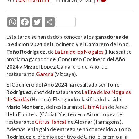
Por
Gastroactitud
|
21 marzo, 2024
|
0
W
F
T
C
h
ac
w
o
Esta tarde se han dado a conocer a los
ganadores de
at
e
itt
m
la edición 2024 del Cocinero y el Camarero del Año
.
s
b
er
p
Toño Rodríguez
, de
La Era de los Nogales
(Huesca) se
A
o
ar
proclama ganador del
Concurso Cocinero del Año
2024
y
Miguel López
Camarero del Año, del
p
o
ti
restaurante
Garena
(Vizcaya).
p
k
r
El Cocinero del Año 2024
ha resultado ser
Toño
Rodríguez
, chef del restaurante
La Era de los Nogales
de Sardás
(Huesca). El segundo clasificado ha sido
Mario Montero
, del restaurante
UltimAtun
de Jerez
de la Frontera (Cádiz). Y el tercero
Aitor López
del
restaurante
Citrus Tancat
de Alcanar (Tarragona).
Además, en la gala de entrega se ha concedido a
Toño
Rodríguez
el premio aperitivo de Cirio, el premio a la