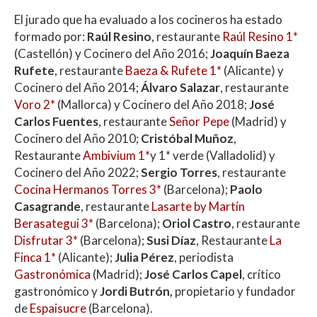
El jurado que ha evaluado a los cocineros ha estado
formado por:
Raúl Resino
, restaurante
Raúl Resino 1*
(Castellón) y Cocinero del Año 2016;
Joaquín Baeza
Rufete
, restaurante
Baeza & Rufete 1*
(Alicante) y
Cocinero del Año 2014;
Álvaro Salazar
, restaurante
Voro 2*
(Mallorca) y Cocinero del Año 2018;
José
Carlos Fuentes
, restaurante
Señor Pepe
(Madrid) y
Cocinero del Año 2010;
Cristóbal Muñoz
,
Restaurante
Ambivium 1*
y 1* verde (Valladolid) y
Cocinero del Año 2022;
Sergio Torres
, restaurante
Cocina Hermanos Torres 3*
(Barcelona);
Paolo
Casagrande
, restaurante
Lasarte by Martín
Berasategui 3*
(Barcelona);
Oriol Castro
, restaurante
Disfrutar 3*
(Barcelona);
Susi Díaz
, Restaurante
La
Finca 1*
(Alicante);
Julia Pérez
, periodista
Gastronómica
(Madrid);
José Carlos Capel
, crítico
gastronómico y
Jordi Butrón,
propietario y fundador
de
Espaisucre
(Barcelona).