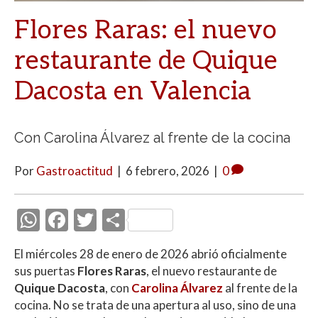
Flores Raras: el nuevo
restaurante de Quique
Dacosta en Valencia
Con Carolina Álvarez al frente de la cocina
Por
Gastroactitud
|
6 febrero, 2026
|
0
W
F
T
C
h
ac
w
o
El miércoles 28 de enero de 2026 abrió oficialmente
at
e
itt
m
sus puertas
Flores Raras
, el nuevo restaurante de
s
b
er
p
Quique Dacosta
, con
Carolina Álvarez
al frente de la
A
o
ar
cocina. No se trata de una apertura al uso, sino de una