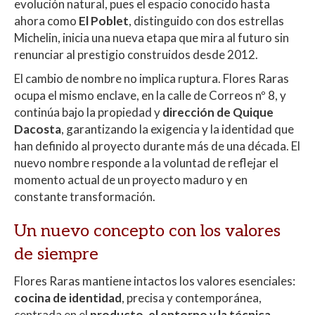
evolución natural, pues el espacio conocido hasta
p
o
ti
ahora como
El Poblet
, distinguido con dos estrellas
p
k
r
Michelin, inicia una nueva etapa que mira al futuro sin
renunciar al prestigio construidos desde 2012.
El cambio de nombre no implica ruptura. Flores Raras
ocupa el mismo enclave, en la calle de Correos nº 8, y
continúa bajo la propiedad y
dirección de Quique
Dacosta
, garantizando la exigencia y la identidad que
han definido al proyecto durante más de una década. El
nuevo nombre responde a la voluntad de reflejar el
momento actual de un proyecto maduro y en
constante transformación.
Un nuevo concepto con los valores
de siempre
Flores Raras mantiene intactos los valores esenciales:
cocina de identidad
, precisa y contemporánea,
centrada en el
producto, el entorno y la técnica