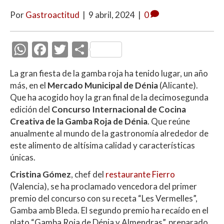
Por
Gastroactitud
|
9 abril, 2024
|
0
W
F
T
C
h
ac
w
o
La gran fiesta de la gamba roja ha tenido lugar, un año
at
e
itt
m
más, en el
Mercado Municipal de Dénia
(Alicante).
s
b
er
p
Que ha acogido hoy la gran final de la decimosegunda
A
o
ar
edición del
Concurso Internacional de Cocina
Creativa de la Gamba Roja de Dénia
. Que reúne
p
o
ti
anualmente al mundo de la gastronomía alrededor de
p
k
r
este alimento de altísima calidad y características
únicas.
Cristina Gómez
, chef del
restaurante
Fierro
(Valencia), se ha proclamado vencedora del primer
premio del concurso con su receta “Les Vermelles”,
Gamba amb Bleda. El segundo premio ha recaído en el
plato “Gamba Roja de Dénia y Almendras”, preparado