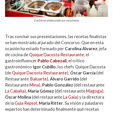
Cocineros elaborando sus creaciones.
Tras concluir sus presentaciones, las recetas finalistas
se han mostrado al jurado del Concurso. Que en esta
ocasión ha estado formado por
Carolina Álvarez
, jefa
de cocina de
Quique Dacosta Restaurante
, el
gastroinfluencer
Pablo Cabezali
, el crítico
gastronómico
Igor Cubillo
, los chefs Quique Dacosta
(de
Quique Dacosta Restaurante
),
Óscar García
(del
Restaurante
Baluarte
),
Álvaro Garrido
(del
Restaurante
Mina
),
Pablo González
(del restaurante
La Cabaña
),
María Gómez
(del restaurante
Magoga
),
Óscar Molina
(del restaurante
La Gaia
) y la directora
de la
Guía Repsol
,
María Ritter
. Su visión y paladares
expertos han determinado finalmente qué recetas