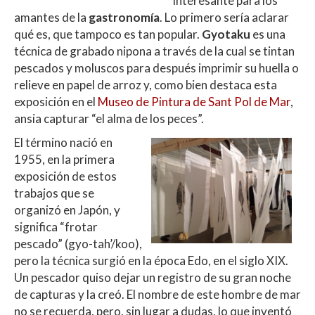
interesante para los
amantes de la
gastronomía
. Lo primero sería aclarar
qué es, que tampoco es tan popular.
Gyotaku
es una
técnica de grabado nipona a través de la cual se tintan
pescados y moluscos para después imprimir su huella o
relieve en papel de arroz y, como bien destaca esta
exposición en el
Museo de Pintura de Sant Pol de Mar
,
ansia capturar “el alma de los peces”.
El término nació en
1955, en la primera
exposición de estos
trabajos que se
organizó en Japón, y
significa “frotar
pescado” (gyo-tah’/koo),
pero la técnica surgió en la época Edo, en el siglo XIX.
Un pescador quiso dejar un registro de su gran noche
de capturas y la creó. El nombre de este hombre de mar
no se recuerda, pero, sin lugar a dudas, lo que inventó