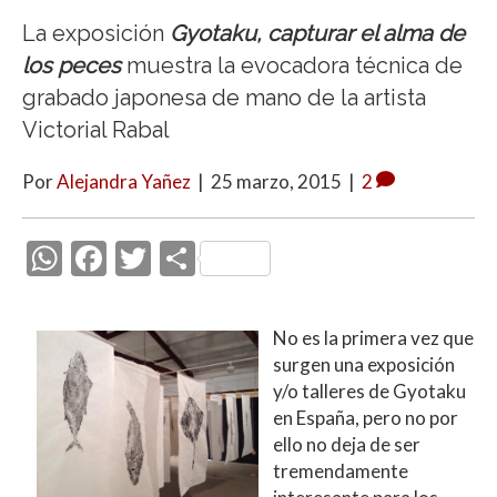
La exposición
Gyotaku, capturar el alma de
los peces
muestra la evocadora técnica de
grabado japonesa de mano de la artista
Victorial Rabal
Por
Alejandra Yañez
|
25 marzo, 2015
|
2
W
F
T
C
h
ac
w
o
at
e
itt
m
No es la primera vez que
s
b
er
p
surgen una exposición
A
o
ar
y/o talleres de Gyotaku
en España, pero no por
p
o
ti
ello no deja de ser
p
k
r
tremendamente