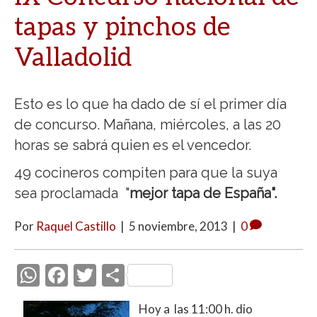
tapas y pinchos de
Valladolid
Esto es lo que ha dado de sí el primer día
de concurso. Mañana, miércoles, a las 20
horas se sabrá quien es el vencedor.
49 cocineros compiten para que la suya
sea proclamada "
mejor tapa de España".
Por
Raquel Castillo
|
5 noviembre, 2013
|
0
W
F
T
C
h
ac
w
o
Hoy a las 11:00 h. dio