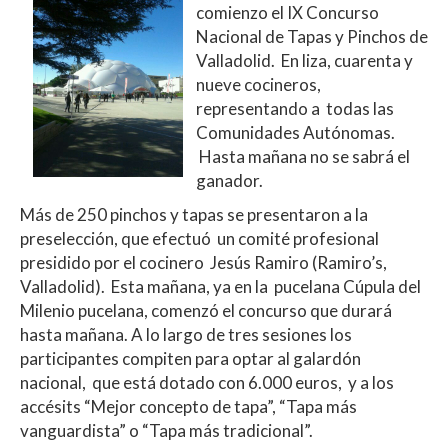
at
e
itt
m
comienzo el IX Concurso
s
b
er
p
Nacional de Tapas y Pinchos de
A
o
ar
Valladolid. En liza, cuarenta y
nueve cocineros,
p
o
ti
representando a todas las
p
k
r
Comunidades Autónomas.
Hasta mañana no se sabrá el
ganador.
Más de 250 pinchos y tapas se presentaron a la
preselección, que efectuó un comité profesional
presidido por el cocinero Jesús Ramiro (Ramiro’s,
Valladolid). Esta mañana, ya en la pucelana Cúpula del
Milenio pucelana, comenzó el concurso que durará
hasta mañana. A lo largo de tres sesiones los
participantes compiten para optar al galardón
nacional, que está dotado con 6.000 euros, y a los
accésits “Mejor concepto de tapa”, “Tapa más
vanguardista” o “Tapa más tradicional”.