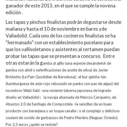
ganador de este 2013, en el que se cumple la novena
edición .
Las tapas y pinchos finalistas podrán degustarse desde
mañana y hasta el 10 de noviembre en bares yde
Valladolid. Cada uno de los cocineros finalistas se ha
“hermanado” con un establecimiento pucelano para
que los vallisoletanos y asistentes al certamen puedan
probar las tapas que se presentan a concurso. Entre
otras estarán la g
amba al ajillo (una especie de
sándwich de
gamba co
n alioli y esferificaci
ones de aceite de oliva) de Javier
Brichetto (Le Pain Quotidien de Barcelona); el bur-geisha-tún
(hamburguesa de atún rojo rebozado en panko con pan de algas) del
novedoso Wabi Sabi –una reciente taberna japonesa de logrado
diseño en Valladolid-; la navaja ahumada de Marcos Cerqueiro, de
Abastos 2.0 de Santiago de Compostela –la sencillez de un buen
producto con berenjena y un toque canalla-; o el complejo y delicioso
coulant de cocido de garbanzos de Pedro Martino (Naguar, Oviedo).
Por 2,5 euros ¿quién se resiste?