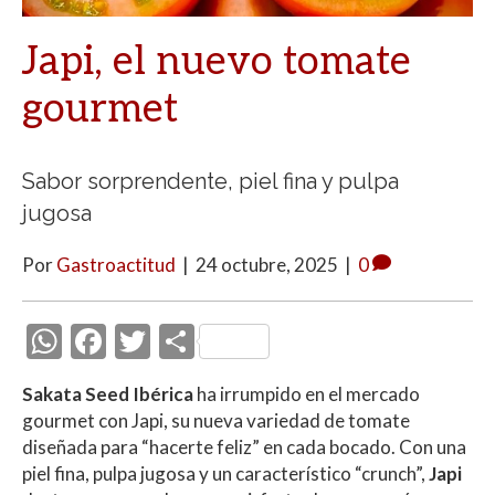
Japi, el nuevo tomate
gourmet
Sabor sorprendente, piel fina y pulpa
jugosa
Por
Gastroactitud
|
24 octubre, 2025
|
0
W
F
T
C
h
ac
w
o
Sakata Seed Ibérica
ha irrumpido en el mercado
at
e
itt
m
gourmet con Japi, su nueva variedad de tomate
s
b
er
p
diseñada para “hacerte feliz” en cada bocado. Con una
A
o
ar
piel fina, pulpa jugosa y un característico “crunch”,
Japi