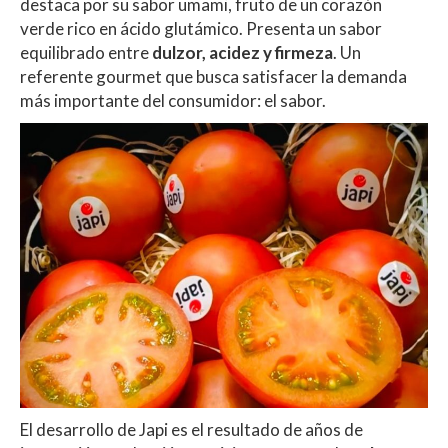
destaca por su sabor umami, fruto de un corazón
p
o
ti
verde rico en ácido glutámico. Presenta un sabor
p
k
r
equilibrado entre
dulzor, acidez y firmeza
. Un
referente gourmet que busca satisfacer la demanda
más importante del consumidor: el sabor.
El desarrollo de Japi es el resultado de años de