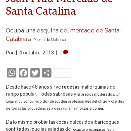
Santa Catalina
Ocupa una esquina del
mercado de Santa
Catalina
en Palma de Mallorca.
Por
|
4 octubre, 2013
|
0
W
F
T
C
h
ac
w
o
Desde hace 48 años sirve
recetas
mallorquinas de
at
e
itt
m
rango popular. Todas sabrosas y a
precios moderados. Un
s
b
er
p
lugar muy concurrido donde acuden profesionales del oficio y
clientes
A
o
ar
de todas las procedencias a desayunar, almorzar o comer.
p
o
ti
Da lo mismo probar las cocas dulces de albaricoques
p
k
r
confitados, que las saladas de
recapte o espinacas. Son