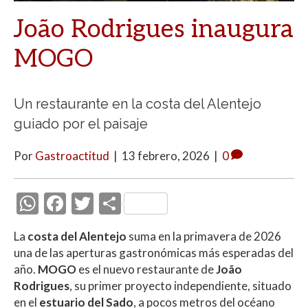
João Rodrigues inaugura
MOGO
Un restaurante en la costa del Alentejo
guiado por el paisaje
Por
Gastroactitud
|
13 febrero, 2026
|
0
W
F
T
C
h
ac
w
o
La
costa del Alentejo
suma en la primavera de 2026
at
e
itt
m
una de las aperturas gastronómicas más esperadas del
s
b
er
p
año.
MOGO
es el nuevo restaurante de
João
A
o
ar
Rodrigues
, su primer proyecto independiente, situado
en el
estuario del Sado
, a pocos metros del océano