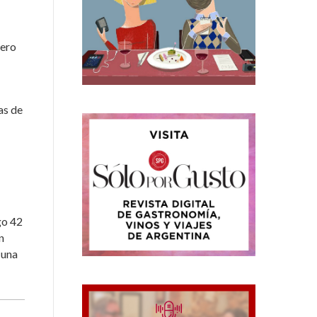
mero
as de
go 42
n
 una