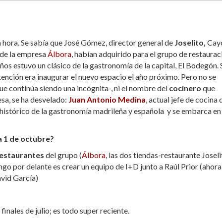
 hora. Se sabía que José Gómez, director general de
Joselito,
Cay
 de la empresa
Álbora
, habían adquirido para el grupo de restaurac
ños estuvo un clásico de la gastronomía de la capital, El Bodegón. 
ntención era inaugurar el nuevo espacio el año próximo. Pero no se
ue continúa siendo una incógnita-, ni el nombre del
cocinero
que
resa, se ha desvelado:
Juan Antonio Medina
, actual jefe de cocina 
n histórico de la gastronomía madrileña y española y se embarca en
ía 1 de octubre?
estaurantes
del grupo (
Álbora
, las dos tiendas-restaurante Joseli
ngo por delante es crear un equipo de I+D junto a Raúl Prior (ahora
avid García)
inales de julio; es todo super reciente.