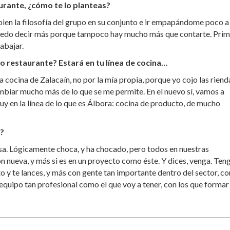
urante, ¿cómo te lo planteas?
bien la filosofía del grupo en su conjunto e ir empapándome poco a
e puedo decir más porque tampoco hay mucho más que contarte. Pri
abajar.
o restaurante? Estará en tu línea de cocina…
 cocina de Zalacaín, no por la mía propia, porque yo cojo las riend
ambiar mucho más de lo que se me permite. En el nuevo sí, vamos a
muy en la línea de lo que es Álbora: cocina de producto, de mucho
s?
asa. Lógicamente choca, y ha chocado, pero todos en nuestras
n nueva, y más si es en un proyecto como éste. Y dices, venga. Ten
 y te lances, y más con gente tan importante dentro del sector, co
equipo tan profesional como el que voy a tener, con los que formar