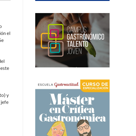
o
ión el
Se
del
 este
to) y
 jefe