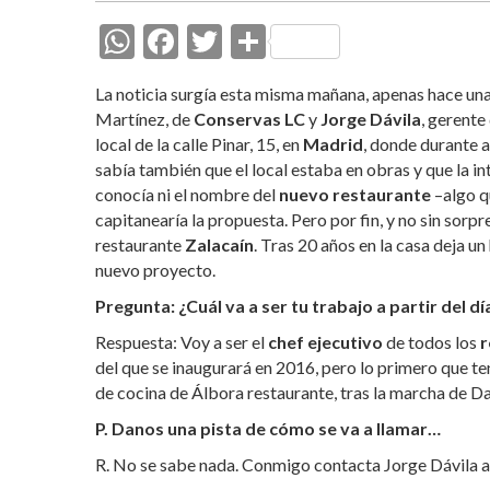
W
F
T
C
h
ac
w
o
La noticia surgía esta misma mañana, apenas hace una
at
e
itt
m
Martínez, de
Conservas LC
y
Jorge Dávila
, gerente
s
b
er
p
local de la calle Pinar, 15, en
Madrid
, donde durante a
sabía también que el local estaba en obras y que la i
A
o
ar
conocía ni el nombre del
nuevo restaurante
–algo q
p
o
ti
capitanearía la propuesta. Pero por fin, y no sin sorp
p
k
r
restaurante
Zalacaín
. Tras 20 años en la casa deja u
nuevo proyecto.
Pregunta: ¿Cuál va a ser tu trabajo a partir del d
Respuesta: Voy a ser el
chef ejecutivo
de todos los
r
del que se inaugurará en 2016, pero lo primero que te
de cocina de Álbora restaurante, tras la marcha de D
P. Danos una pista de cómo se va a llamar…
R. No se sabe nada. Conmigo contacta Jorge Dávila a f