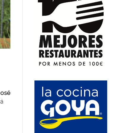
José
rá