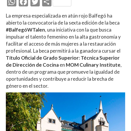
W
F
T
C
h
ac
w
o
La empresa especializada en atún rojo Balfegó ha
at
e
itt
m
abierto la convocatoria de la sexta edición de la beca
s
b
er
p
#BalfegóWTalen
, una iniciativa con la que busca
A
o
ar
impulsar el talento femenino en la alta gastronomía y
facilitar el acceso de más mujeres a la restauración
p
o
ti
profesional. La beca permitirá a la ganadora cursar el
p
k
r
Título Oficial de Grado Superior: Técnica Superior
de Dirección de Cocina
en
MOM Culinary Institute
,
dentro de un programa que promueve la igualdad de
oportunidades y contribuye a reducir la brecha de
género en el sector.