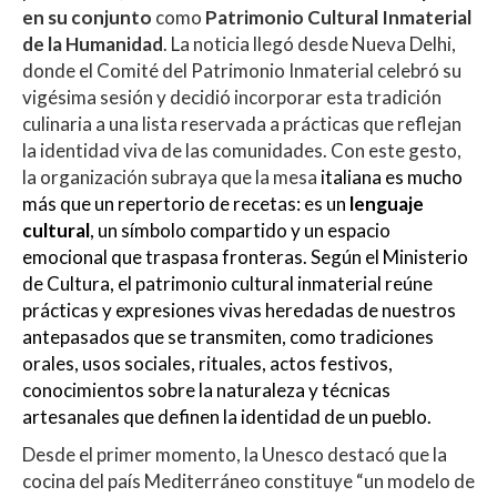
s
b
er
p
en su conjunto
como
Patrimonio Cultural Inmaterial
A
o
ar
de la Humanidad
. La noticia llegó desde Nueva Delhi,
donde el Comité del Patrimonio Inmaterial celebró su
p
o
ti
vigésima sesión y decidió incorporar esta tradición
p
k
r
culinaria a una lista reservada a prácticas que reflejan
la identidad viva de las comunidades. Con este gesto,
la organización subraya que la mesa
italiana es mucho
más que un repertorio de recetas: es un
lenguaje
cultural
, un símbolo compartido y un espacio
emocional que traspasa fronteras. Según el Ministerio
de Cultura, el patrimonio cultural inmaterial reúne
prácticas y expresiones vivas heredadas de nuestros
antepasados que se transmiten, como tradiciones
orales, usos sociales, rituales, actos festivos,
conocimientos sobre la naturaleza y técnicas
artesanales que definen la identidad de un pueblo.
Desde el primer momento, la Unesco destacó que la
cocina del país Mediterráneo constituye “un modelo de