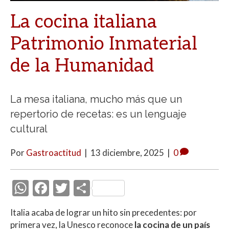
La cocina italiana
Patrimonio Inmaterial
de la Humanidad
La mesa italiana, mucho más que un
repertorio de recetas: es un lenguaje
cultural
Por
Gastroactitud
|
13 diciembre, 2025
|
0
W
F
T
C
h
ac
w
o
Italia acaba de lograr un hito sin precedentes: por
at
e
itt
m
primera vez, la Unesco reconoce
la cocina de un país