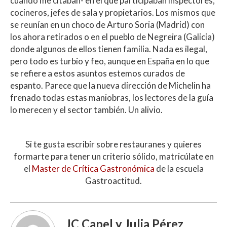
cuando me citaban- en el que participaban inspectores,
cocineros, jefes de sala y propietarios. Los mismos que
se reunían en un choco de Arturo Soria (Madrid) con
los ahora retirados o en el pueblo de Negreira (Galicia)
donde algunos de ellos tienen familia. Nada es ilegal,
pero todo es turbio y feo, aunque en España en lo que
se refiere a estos asuntos estemos curados de
espanto. Parece que la nueva dirección de Michelin ha
frenado todas estas maniobras, los lectores de la guía
lo merecen y el sector también. Un alivio.
Si te gusta escribir sobre restauranes y quieres
formarte para tener un criterio sólido, matricúlate en
el
Master de Crítica Gastronómica
de la escuela
Gastroactitud.
JC Capel y Julia Pérez