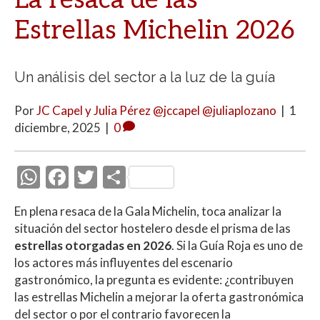
La resaca de las
Estrellas Michelin 2026
Un análisis del sector a la luz de la guía
Por
JC Capel y Julia Pérez @jccapel @juliaplozano
|
1
diciembre, 2025
|
0
W
F
T
C
h
ac
w
o
En plena resaca de la Gala Michelin, toca analizar la
at
e
itt
m
situación del sector hostelero desde el prisma de las
s
b
er
p
estrellas otorgadas en 2026
. Si la Guía Roja es uno de
A
o
ar
los actores más influyentes del escenario
gastronómico, la pregunta es evidente: ¿contribuyen
p
o
ti
las estrellas Michelin a mejorar la oferta gastronómica
p
k
r
del sector o por el contrario favorecen la