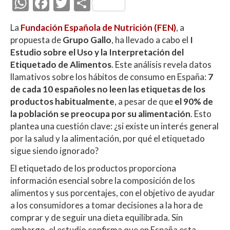
W
F
T
C
h
ac
w
o
La
Fundación Española de Nutrición (FEN)
, a
at
e
itt
m
propuesta de
Grupo Gallo
, ha llevado a cabo el
I
s
b
er
p
Estudio sobre el Uso y la Interpretación del
A
o
ar
Etiquetado de Alimentos
. Este análisis revela datos
llamativos sobre los hábitos de consumo en España:
7
p
o
ti
de cada 10 españoles no leen las etiquetas de los
p
k
r
productos habitualmente
, a pesar de que
el 90% de
la población se preocupa por su alimentación
. Esto
plantea una cuestión clave: ¿si existe un interés general
por la salud y la alimentación, por qué el etiquetado
sigue siendo ignorado?
El etiquetado de los productos proporciona
información esencial sobre la composición de los
alimentos y sus porcentajes, con el objetivo de ayudar
a los consumidores a tomar decisiones a la hora de
comprar y de seguir una dieta equilibrada. Sin
embargo, el estudio confirma que en España esta