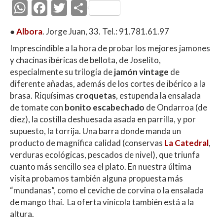
W
F
T
C
h
ac
w
o
●
Albora
. Jorge Juan, 33. Tel.: 91.781.61.97
at
e
itt
m
Imprescindible a la hora de probar los mejores jamones
s
b
er
p
y chacinas ibéricas de bellota, de Joselito,
A
o
ar
especialmente su trilogía de
jamón vintage
de
p
o
ti
diferente añadas, además de los cortes de ibérico a la
brasa. Riquísimas
croquetas
, estupenda la ensalada
p
k
r
de tomate con
bonito escabechado
de Ondarroa (de
diez), la costilla deshuesada asada en parrilla, y por
supuesto, la torrija. Una barra donde manda un
producto de magnífica calidad (conservas
La Catedral
,
verduras ecológicas, pescados de nivel), que triunfa
cuanto más sencillo sea el plato. En nuestra última
visita probamos también alguna propuesta más
“mundanas”, como el ceviche de corvina o la ensalada
de mango thai. La oferta vinícola también está a la
altura.