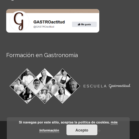
Formación en Gastronomía
Si navegas por este sitio, aceptas la política de cookies.
más
Acepto
información
Aviso legal
Condiciones de Uso