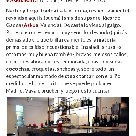
●
AskuaBarra
. Arlabán, 7. Tel.: 91.593.75.07
Nacho y Jorge Gadea
(sala y cocina, respectivamente)
revalidan aquí la (buena) fama de su padre, Ricardo
Gadea (
Askua
, Valencia). De casta le viene al galgo.
Por eso en un escenario muy sencillo, desnudo (quizás
demasiado), lo que brilla realmente es la
materia
prima
, de calidad incuestionable. Ensaladilla rusa –sí
otra más, muy buena también-, bravas, melosos callos,
chipirones ahora que es temporada, unas riquísimas
cocochas
, croquetas, anchoas y, sobre todo, un
espectacular montado de
steak tartar
, con el aliño
medido, de lo mejorcito que se puede probar en
Madrid. Vayan, prueben y luego nos lo cuentan.