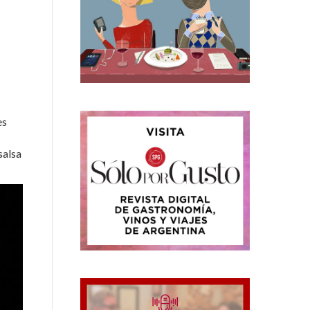
es
salsa