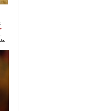
s.
e
a
da.