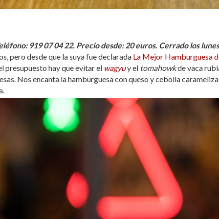
eléfono:
919 07 04 22. Precio desde: 20 euros. Cerrado los lune
os, pero desde que la suya fue declarada
La Mejor Hamburguesa d
el presupuesto hay que evitar el
wagyu
y el
tomahowk
de vaca rubi
esas. Nos encanta la hamburguesa con queso y cebolla carameliza
a.