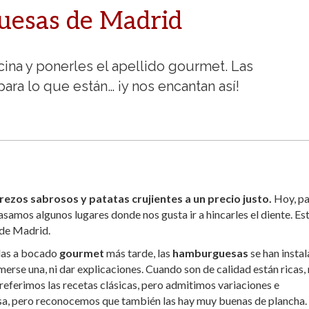
uesas de Madrid
cina y ponerles el apellido gourmet. Las
ra lo que están… ¡y nos encantan así!
ezos sabrosos y patatas crujientes a un precio justo.
Hoy, pa
samos algunos lugares donde nos gusta ir a hincarles el diente. Es
 de Madrid.
adas a bocado
gourmet
más tarde, las
hamburguesas
se han insta
omerse una, ni dar explicaciones. Cuando son de calidad están ricas
Preferimos las recetas clásicas, pero admitimos variaciones e
asa, pero reconocemos que también las hay muy buenas de plancha