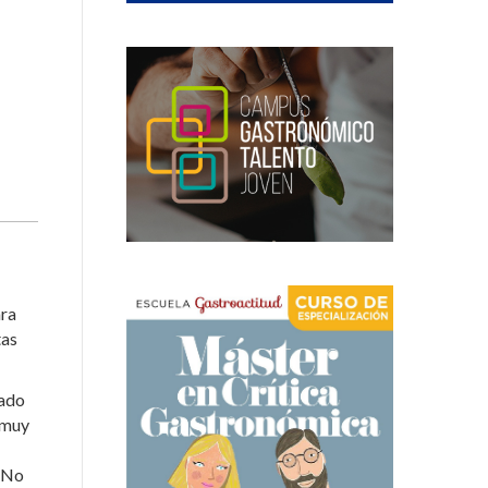
ra
tas
lado
, muy
. No