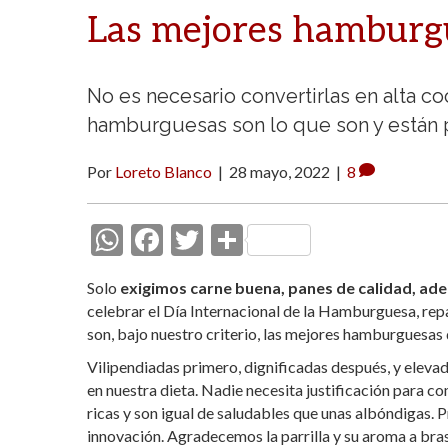
Las mejores hamburg
No es necesario convertirlas en alta co
hamburguesas son lo que son y están pa
Por
Loreto Blanco
|
28 mayo, 2022
|
8
W
F
T
C
h
ac
w
o
Solo
exigimos carne buena, panes de calidad, ader
at
e
itt
m
celebrar el Día Internacional de la Hamburguesa, repa
s
b
er
p
son, bajo nuestro criterio, las mejores hamburguesas
A
o
ar
Vilipendiadas primero, dignificadas después, y elev
en nuestra dieta. Nadie necesita justificación para c
p
o
ti
ricas y son igual de saludables que unas albóndigas. 
p
k
r
innovación. Agradecemos la parrilla y su aroma a br