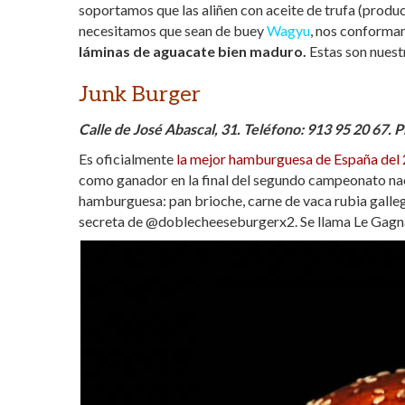
soportamos que las aliñen con aceite de trufa (produc
necesitamos que sean de buey
Wagyu
, nos conforma
láminas de aguacate bien maduro.
Estas son nuest
Junk Burger
Calle de José Abascal, 31. Teléfono: 913 95 20 67. P
Es oficialmente
la mejor hamburguesa de España del
como ganador en la final del segundo campeonato n
hamburguesa: pan brioche, carne de vaca rubia gall
secreta de @doblecheeseburgerx2. Se llama Le Gagna