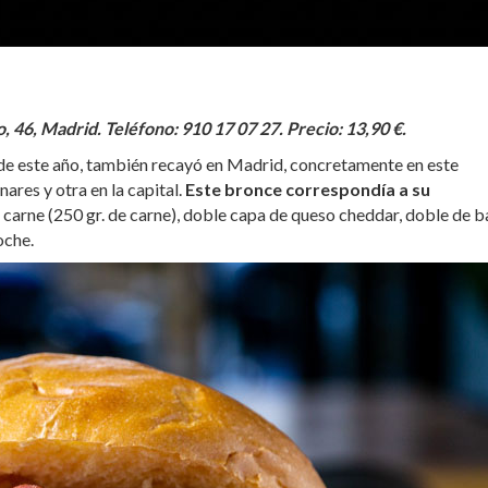
, 46, Madrid. Teléfono: 910 17 07 27. Precio: 13,90 €.
de este año, también recayó en Madrid, concretamente en este
ares y otra en la capital.
Este bronce correspondía a su
carne (250 gr. de carne), doble capa de queso cheddar, doble de 
oche.