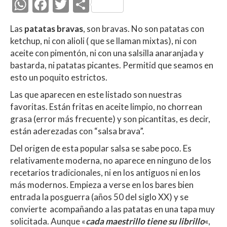
W
F
T
C
h
ac
w
o
Las
patatas bravas
, son bravas. No son patatas con
at
e
itt
m
ketchup, ni con alioli ( que se llaman mixtas), ni con
s
b
er
p
aceite con pimentón, ni con una salsilla anaranjada y
A
o
ar
bastarda, ni patatas picantes. Permitid que seamos en
esto un poquito estrictos.
p
o
ti
Las que aparecen en este listado son nuestras
p
k
r
favoritas. Están fritas en aceite limpio, no chorrean
grasa (error más frecuente) y son picantitas, es decir,
están aderezadas con “salsa brava”.
Del origen de esta popular salsa se sabe poco. Es
relativamente moderna, no aparece en ninguno de los
recetarios tradicionales, ni en los antiguos ni en los
más modernos. Empieza a verse en los bares bien
entrada la posguerra (años 50 del siglo XX) y se
convierte acompañando a las patatas en una tapa muy
solicitada. Aunque «
cada maestrillo tiene su librillo
«,