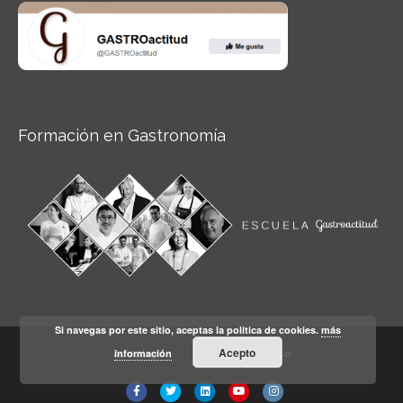
Formación en Gastronomía
Si navegas por este sitio, aceptas la política de cookies.
más
Acepto
información
Aviso legal
Condiciones de Uso
Facebook
Twitter
Linkedin
Youtube
Instagram