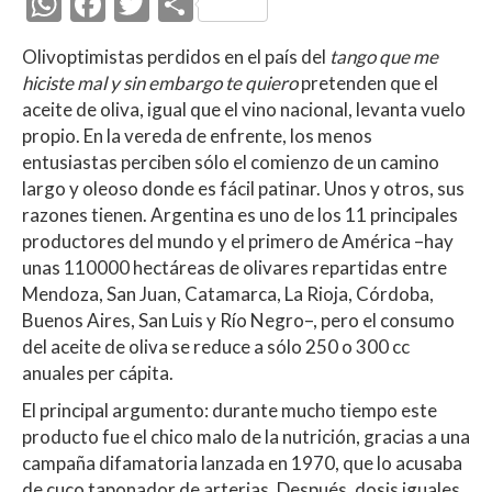
W
F
T
C
h
ac
w
o
Olivoptimistas perdidos en el país del
tango que me
at
e
itt
m
hiciste mal y sin embargo te quiero
pretenden que el
s
b
er
p
aceite de oliva, igual que el vino nacional, levanta vuelo
A
o
ar
propio. En la vereda de enfrente, los menos
entusiastas perciben sólo el comienzo de un camino
p
o
ti
largo y oleoso donde es fácil patinar. Unos y otros, sus
p
k
r
razones tienen. Argentina es uno de los 11 principales
productores del mundo y el primero de América –hay
unas 110000 hectáreas de olivares repartidas entre
Mendoza, San Juan, Catamarca, La Rioja, Córdoba,
Buenos Aires, San Luis y Río Negro–, pero el consumo
del aceite de oliva se reduce a sólo 250 o 300 cc
anuales per cápita.
El principal argumento: durante mucho tiempo este
producto fue el chico malo de la nutrición, gracias a una
campaña difamatoria lanzada en 1970, que lo acusaba
de cuco taponador de arterias. Después, dosis iguales