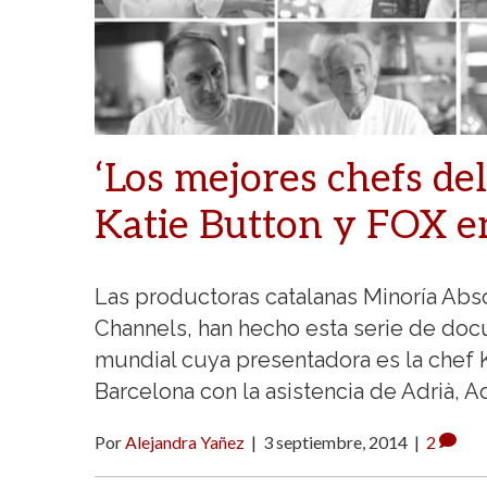
‘Los mejores chefs de
Katie Button y FOX e
Las productoras catalanas Minoría Absol
Channels, han hecho esta serie de do
mundial cuya presentadora es la chef K
Barcelona con la asistencia de Adrià, Ad
Por
Alejandra Yañez
|
3 septiembre, 2014
|
2