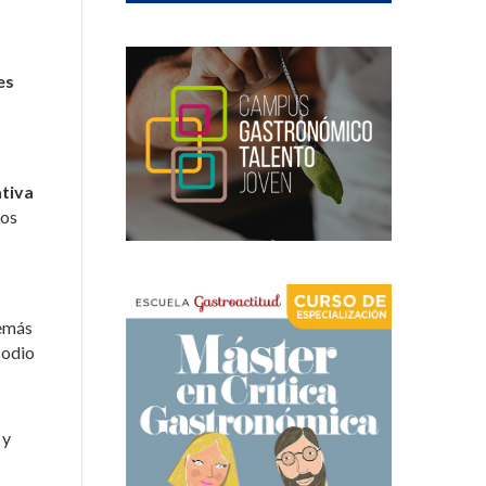
es
ativa
Los
emás
sodio
 y