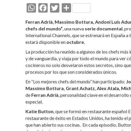
W
F
T
C
h
ac
w
o
Ferran Adrià, Massimo Bottura, Andoni Luis Adur
at
e
itt
m
chefs del mundo”
, una nueva
serie documental
, pr
s
b
er
p
International Channels, que se estrenará en España a 
estará disponible en
octubre.
A
o
ar
La producción ha reunido a algunos de los chefs más i
p
o
ti
y de vanguardia, y viaja por todo el mundo para ver cóm
p
k
r
cocineros no solo desvelaron estos secretos, sino que
procesos por los que son considerados únicos.
En “Los mejores chefs del mundo” han participado:
Jo
Massimo Bottura, Grant Achatz, Alex Atala, Mic
de
Ferran Adrià
, personalidad clave en el desarroll
especial.
Katie Button
, que se formó en restaurante español El
restaurante de éxito en Estados Unidos, ha tenido el p
que han abierto sus cocinas. En cada episodio, Button 