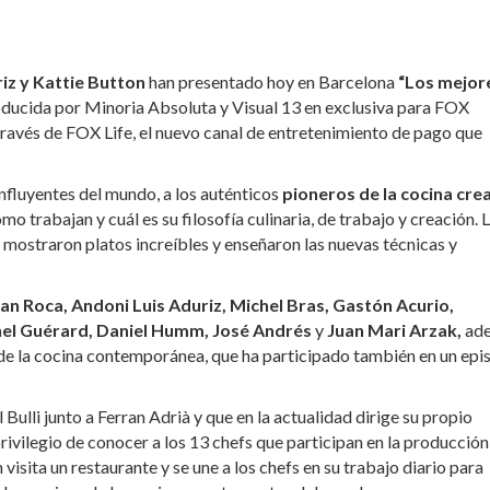
iz y Kattie Button
han presentado hoy en Barcelona
“Los mejor
oducida por Minoria Absoluta y Visual 13 en exclusiva para FOX
través de FOX Life, el nuevo canal de entretenimiento de pago que
nfluyentes del mundo, a los auténticos
pioneros de la cocina cre
o trabajan y cuál es su filosofía culinaria, de trabajo y creación. 
 mostraron platos increíbles y enseñaron las nuevas técnicas y
an Roca, Andoni Luis Aduriz, Michel Bras, Gastón Acurio,
hel Guérard, Daniel Humm, José Andrés
y
Juan Mari Arzak,
ad
o de la cocina contemporánea, que ha participado también en un epi
 Bulli junto a Ferran Adrià y que en la actualidad dirige su propio
rivilegio de conocer a los 13 chefs que participan en la producción
visita un restaurante y se une a los chefs en su trabajo diario para