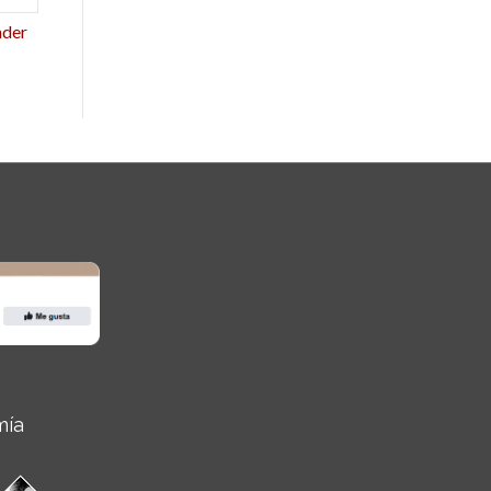
nder
mía