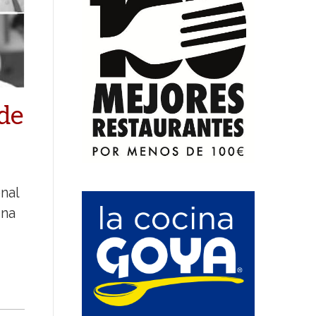
 de
nal
ina