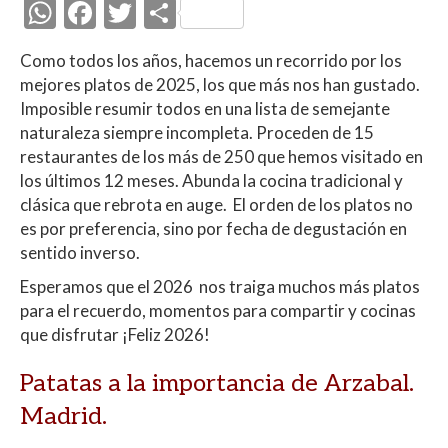
W
F
T
C
h
ac
w
o
Como todos los años, hacemos un recorrido por los
at
e
itt
m
mejores platos de 2025, los que más nos han gustado.
s
b
er
p
Imposible resumir todos en una lista de semejante
A
o
ar
naturaleza siempre incompleta. Proceden de 15
restaurantes de los más de 250 que hemos visitado en
p
o
ti
los últimos 12 meses. Abunda la cocina tradicional y
p
k
r
clásica que rebrota en auge. El orden de los platos no
es por preferencia, sino por fecha de degustación en
sentido inverso.
Esperamos que el 2026 nos traiga muchos más platos
para el recuerdo, momentos para compartir y cocinas
que disfrutar ¡Feliz 2026!
Patatas a la importancia de Arzabal.
Madrid.