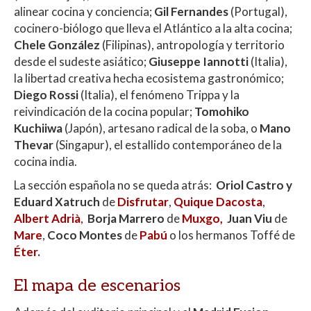
alinear cocina y conciencia;
Gil Fernandes
(Portugal),
cocinero-biólogo que lleva el Atlántico a la alta cocina;
Chele González
(Filipinas), antropología y territorio
desde el sudeste asiático;
Giuseppe Iannotti
(Italia),
la libertad creativa hecha ecosistema gastronómico;
Diego Rossi
(Italia), el fenómeno Trippa y la
reivindicación de la cocina popular;
Tomohiko
Kuchiiwa
(Japón), artesano radical de la soba, o
Mano
Thevar
(Singapur), el estallido contemporáneo de la
cocina india.
La sección española no se queda atrás:
Oriol Castro y
Eduard Xatruch
de
Disfrutar
,
Quique Dacosta
,
Albert Adrià
,
Borja Marrero
de
Muxgo,
Juan Viu
de
Mare
,
Coco Montes
de
Pabú
o los hermanos Toffé de
Éter
.
El mapa de escenarios