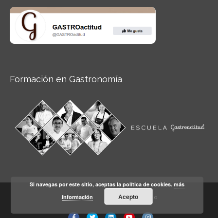
Formación en Gastronomía
Si navegas por este sitio, aceptas la política de cookies.
más
Acepto
información
Aviso legal
Condiciones de Uso
Facebook
Twitter
Linkedin
Youtube
Instagram