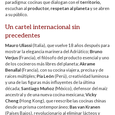
paradigma: cocinas que dialogan con el
territorio,
escuchan al
productor, respetan al planeta
y se abren
a su público.
Un cartel internacional sin
precedentes
Mauro Uliassi
(Italia), que vuelve 18 años después para
mostrar la elegancia marinera del Adriático;
Bruno
Verjus
(Francia), el filósofo del producto esencial y uno
de los cocineros más libres del planeta;
Akrame
Benallal
(Francia), con su cocina viajera, precisa y de
raíces múltiples;
Pía León
(Perú), creatividad luminosa
y una de las figuras más influyentes de la última
década;
Santiago Muñoz
(México), defensor del maíz
ancestral y de una nueva cocina mexicana;
Vicky
Cheng
(Hong Kong), que reescribe las cocinas chinas
desde un prisma contemporáneo;
Bas van Kranen
(Países Bajos), revolucionario al eliminar lácteos y