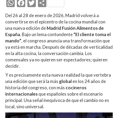
W
F
T
C
h
ac
w
o
Del 26 al 28 de enero de 2026, Madrid volverá a
at
e
itt
m
convertirse en el epicentro de la cocina mundial con
s
b
er
p
una nueva edición de
Madrid Fusión Alimentos de
A
o
ar
España
. Bajo un lema contundente
“El cliente toma el
mando”
, el congreso anuncia una transformación que
p
o
ti
ya está en marcha. Después de décadas de verticalidad
p
k
r
en la alta cocina, la conversación cambia. Los
comensales ya no quieren ser espectadores; quieren
decidir.
Y es precisamente esta nueva realidad la que vertebra
una edición que será la más
global
en los 24 años de
historia del congreso, con más
cocineros
internacionales
que españoles sobre el escenario
principal. Una señal inequívoca de que el cambio no es
local, sino universal.