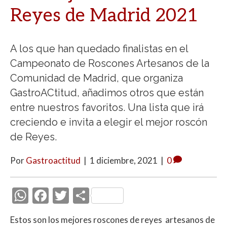
Reyes de Madrid 2021
A los que han quedado finalistas en el
Campeonato de Roscones Artesanos de la
Comunidad de Madrid, que organiza
GastroACtitud, añadimos otros que están
entre nuestros favoritos. Una lista que irá
creciendo e invita a elegir el mejor roscón
de Reyes.
Por
Gastroactitud
|
1 diciembre, 2021
|
0
W
F
T
C
h
ac
w
o
Estos son los mejores roscones de reyes artesanos de