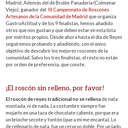
at
e
itt
m
Madrid. Además del de Brulèe Panadería (Colmenar
s
b
er
p
Viejo), ganador del
III Campeonato de Roscones
A
o
ar
Artesanos de la Comunidad de Madrid
que organiza
GastroActitud y de los 9 finalistas, hemos añadido
p
o
ti
otros que nos gustan y que deben estar en esta lista
p
k
r
por méritos propios. Desde ahora hasta el día de Reyes
seguiremos probando y añadiendo, con el único
objetivo de descubrir los mejores roscones de la
comunidad. Salvo los tres finalistas, el resto no están
por orden de preferencia, que conste.
¡El roscón sin relleno, por favor!
El roscón de reyes tradicional no se rellena
de nata
montada, ni de nada. La costumbre siempre fue
mojarlo en una taza de chocolate caliente, porque era
un brioche secote y tontón (que a mi me encanta). Lo
de rellenarlo de nata fue un recurso doble. Por un lado