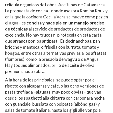
reliquia orgánicos de Lobos. Aceitunas de Catamarca.
La propuesta de cocina –donde asesora Romina Roux y
en la que la cocinera Cecilia Vera se mueve como pez en
el agua– es
concisa y hace pie en un manejo preciso
de técnicas
al servicio de productos de productos de
excelencia. No hay trucos ni pirotecnia en esta carta
que arranca por los antipasti. Es decir anchoas, pan
brioche y manteca, o frisella con burrata, tomate y
hongos, entre otras alternativas previas a los affettati
(fiambres), como la bresaola de wagyu o de Angus.
Hay toques alimonados, brillo de aceite de oliva
premium, nada sobra.
A la hora de los principales, se puede optar por el
risotto con alcaparras y café, o las ocho versiones de
pasta trefilada –algunas, muy poco obvias– que van
desde los spaghetti alla chitarra con carbonara hecha
con guanciale; bussiata con polpette (albóndigas) y
salsa de tomate italiana, hasta los gigli alle vongole,