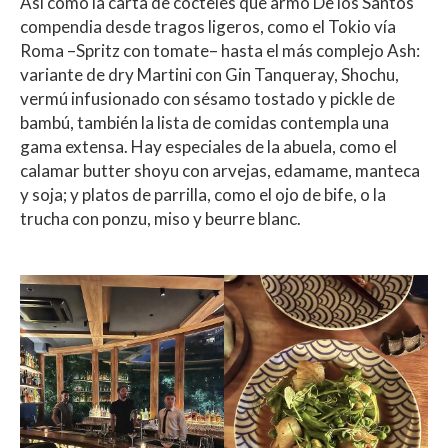
Así como la carta de cócteles que armó De los Santos
compendia desde tragos ligeros, como el Tokio vía
Roma –Spritz con tomate– hasta el más complejo Ash:
variante de dry Martini con Gin Tanqueray, Shochu,
vermú infusionado con sésamo tostado y pickle de
bambú, también la lista de comidas contempla una
gama extensa. Hay especiales de la abuela, como el
calamar butter shoyu con arvejas, edamame, manteca
y soja; y platos de parrilla, como el ojo de bife, o la
trucha con ponzu, miso y beurre blanc.