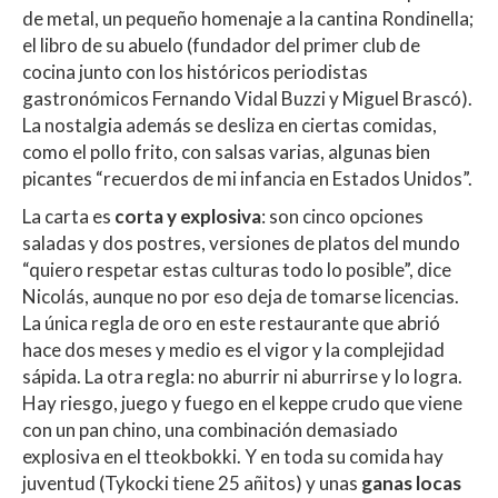
de metal, un pequeño homenaje a la cantina Rondinella;
el libro de su abuelo (fundador del primer club de
cocina junto con los históricos periodistas
gastronómicos Fernando Vidal Buzzi y Miguel Brascó).
La nostalgia además se desliza en ciertas comidas,
como el pollo frito, con salsas varias, algunas bien
picantes “recuerdos de mi infancia en Estados Unidos”.
La carta es
corta y explosiva
: son cinco opciones
saladas y dos postres, versiones de platos del mundo
“quiero respetar estas culturas todo lo posible”, dice
Nicolás, aunque no por eso deja de tomarse licencias.
La única regla de oro en este restaurante que abrió
hace dos meses y medio es el vigor y la complejidad
sápida. La otra regla: no aburrir ni aburrirse y lo logra.
Hay riesgo, juego y fuego en el keppe crudo que viene
con un pan chino, una combinación demasiado
explosiva en el tteokbokki. Y en toda su comida hay
juventud (Tykocki tiene 25 añitos) y unas
ganas locas