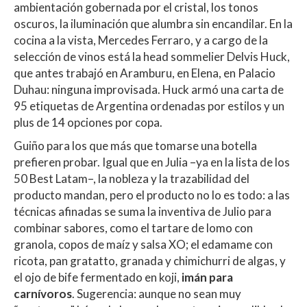
ambientación gobernada por el cristal, los tonos
oscuros, la iluminación que alumbra sin encandilar. En la
cocina a la vista, Mercedes Ferraro, y a cargo de la
selección de vinos está la head sommelier Delvis Huck,
que antes trabajó en Aramburu, en Elena, en Palacio
Duhau: ninguna improvisada. Huck armó una carta de
95 etiquetas de Argentina ordenadas por estilos y un
plus de 14 opciones por copa.
Guiño para los que más que tomarse una botella
prefieren probar. Igual que en Julia –ya en la lista de los
50 Best Latam–, la nobleza y la trazabilidad del
producto mandan, pero el producto no lo es todo: a las
técnicas afinadas se suma la inventiva de Julio para
combinar sabores, como el tartare de lomo con
granola, copos de maíz y salsa XO; el edamame con
ricota, pan gratatto, granada y chimichurri de algas, y
el ojo de bife fermentado en koji,
imán para
carnívoros
. Sugerencia: aunque no sean muy