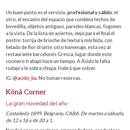
Un buen punto es el servicio,
profesional y cálido
; el
otro, el encanto del espacio que combina techos de
bovedilla, objetos antiguos, paredes blancas, fogones
a la vista. De la lista de aciertos, dejo para el final el
postre: torrija de brioche de textura mórbida, con
helado de fior di latte; otro homenaje, esta vez al
restaurante barcelonés Gresca, lugar donde este
cocinero trabajó hace un tiempo. A Ácido le falta
rodaje y le sobra chispa. Habrá que volver.
IG:
@acido_ba
. No toman reservas.
Kõnã Corner
La gran novedad del año
Castañeda 1899, Belgrano. CABA. De martes a sábado,
de 12 a 16 y de 20 a 1.