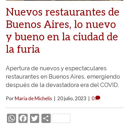
Nuevos restaurantes de
Buenos Aires, lo nuevo
y bueno en la ciudad de
la furia
Apertura de nuevos y espectaculares
restaurantes en Buenos Aires, emergiendo
después de la devastadora era del COVID.
Por
María de Michelis
|
20 julio, 2023
|
0
W
F
T
C
h
ac
w
o