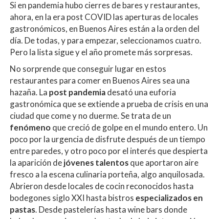
Si en pandemia hubo cierres de bares y restaurantes,
at
e
itt
m
ahora, en la era post COVID las aperturas de locales
s
b
er
p
gastronómicos, en Buenos Aires están a la orden del
A
o
ar
día. De todas, y para empezar, seleccionamos cuatro.
Pero la lista sigue y el año promete más sorpresas.
p
o
ti
No sorprende que conseguir lugar en estos
p
k
r
restaurantes para comer en Buenos Aires sea una
hazaña. La
post pandemia
desató una euforia
gastronómica que se extiende a prueba de crisis en una
ciudad que come y no duerme. Se trata de un
fenómeno
que creció de golpe en el mundo entero. Un
poco por la urgencia de disfrute después de un tiempo
entre paredes, y otro poco por el interés que despierta
la aparición de
jóvenes talentos
que aportaron aire
fresco a la escena culinaria porteña, algo anquilosada.
Abrieron desde locales de cocin reconocidos hasta
bodegones siglo XXI hasta bistros
especializados en
pastas
. Desde pastelerías hasta wine bars donde