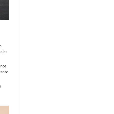
n
tales
unos
tanto
s