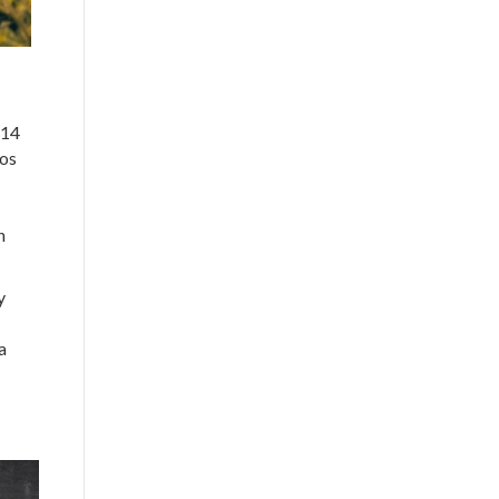
(14
los
n
y
a