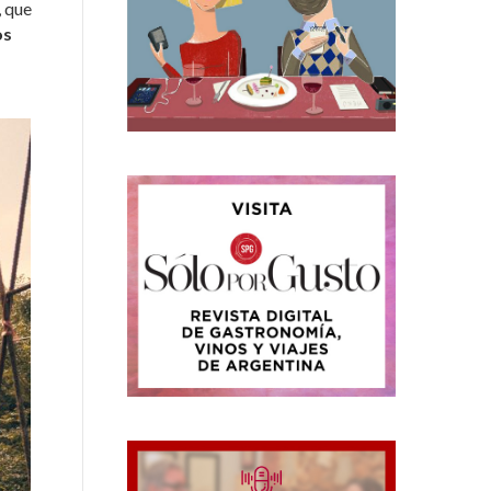
, que
os