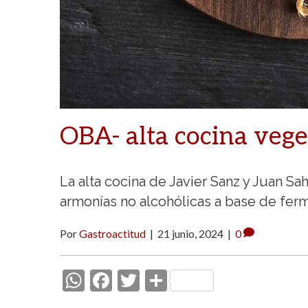
OBA- alta cocina veg
La alta cocina de Javier Sanz y Juan S
armonías no alcohólicas a base de ferm
Por
Gastroactitud
|
21 junio, 2024
|
0
W
F
T
C
h
ac
w
o