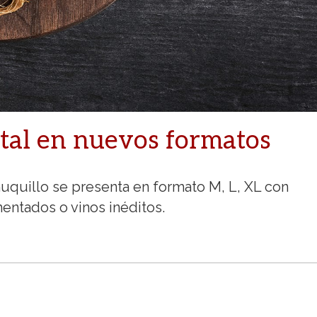
etal en nuevos formatos
ahuquillo se presenta en formato M, L, XL con
entados o vinos inéditos.