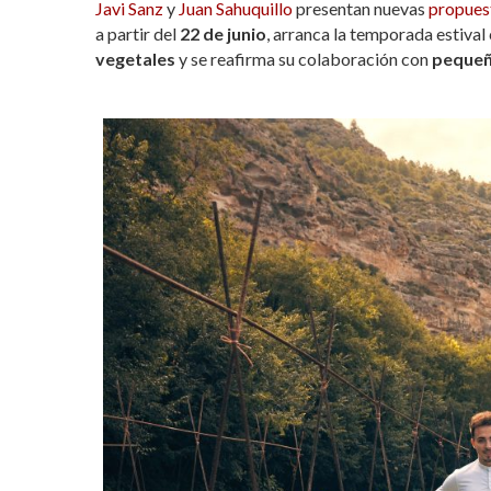
Javi Sanz
y
Juan Sahuquillo
presentan nuevas
propues
at
e
itt
m
a partir del
22 de junio
, arranca la temporada estival
s
b
er
p
vegetales
y se reafirma su colaboración con
pequeñ
A
o
ar
p
o
ti
p
k
r