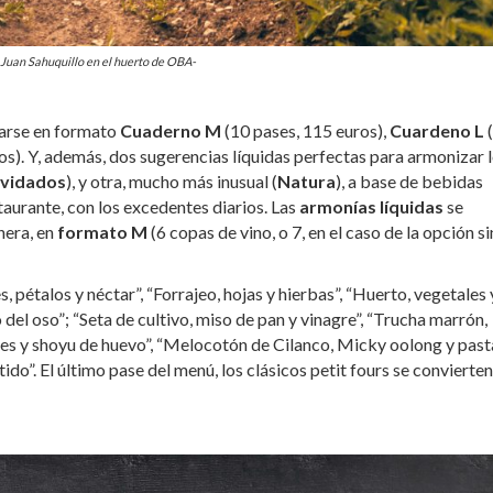
 Juan Sahuquillo en el huerto de OBA-
rse en formato
Cuaderno M
(10 pases, 115 euros),
Cuardeno L
os). Y, además, dos sugerencias líquidas perfectas para armonizar 
lvidados
), y otra, mucho más inusual (
Natura
), a base de bebidas
taurante, con los excedentes diarios. Las
armonías líquidas
se
nera, en
formato M
(6 copas de vino, o 7, en el caso de la opción si
, pétalos y néctar”, “Forrajeo, hojas y hierbas”, “Huerto, vegetales 
del oso”; “Seta de cultivo, miso de pan y vinagre”, “Trucha marrón,
stres y shoyu de huevo”, “Melocotón de Cilanco, Micky oolong y past
ido”. El último pase del menú, los clásicos petit fours se convierten