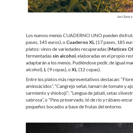
Javi Sanz y
Los nuevos menús CUADERNO UNO pueden disfruta
pases, 145 euros), o
Cuaderno XL
(17 pases, 185 eur
platos: vinos de variedades recuperadas (
Matices O
fermentadas
sin alcohol
, elaboradas en el propio res
adaptarán a los menús. Pudiéndose pedir, de igual ma
alcohol),
L
(9 copas), o
XL
(12 copas).
Entre los platos más representativos destacan: “Flores
aminoácidos”, “Cangrejo señal, tamari de tomate y ajo 
sarmiento y shiokoji”; “Lengua de jabalí, setas silve
sabrosa”, o “Pino preservado, té de río y rábano encurt
pequeños bocados a base de frutas del entorno.