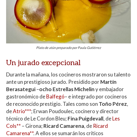
Plato de atún preparado por Paula Gutiérrez
Un jurado excepcional
Durante la mañana, los cocineros mostraron su talento
ante un prestigioso jurado. Presidido por
Martín
Berasategui
–
ocho Estrellas Michelin
y embajador
gastronómico de
Balfegó
– e integrado por cocineros
de reconocido prestigio. Tales como son
Toño Pérez
,
de
Atrio***
; Erwan Poudoulec, cocinero y director
técnico de Le Cordon Bleu;
Fina Puigdevall
, de
Les
Cols**
– Girona;
Ricard Camarena
, de
Ricard
Camarena**
. A ellos se sumarán los críticos