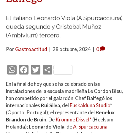
El italiano Leonardo Viola (A Spurcacciuna)
queda segundo y Cristóbal Muñoz
(Ambivium) tercero.
Por
Gastroactitud
|
28 octubre, 2024
|
0
W
F
T
C
h
ac
w
o
En la final de hoy que se ha celebrado en las
at
e
itt
m
instalaciones de la escuela madrileña Le Cordon Bleu,
s
b
er
p
han competido por el galardón Chef Balfegó los
A
o
ar
internacionales
Rui Silva
, del
Euskalduna Studio
*
(Oporto, Portugal); el representante del
Benelux
p
o
ti
Brandon
de Bruin
, De
Kromme Dissel*
(Heelsum,
p
k
r
Holanda);
Leonardo Viola
, de
A-Spurcacciuna