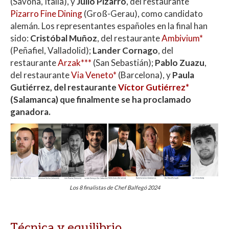
(Savona, Italia), y
Julio Pizarro
, del restaurante
Pizarro Fine Dining
⁠ (Groß-Gerau), como candidato
alemán. Los representantes españoles en la final han
sido:
Cristóbal Muñoz
, del restaurante
Ambivium*
(Peñafiel, Valladolid);
Lander Cornago
, del
restaurante
Arzak***
(San Sebastián);
Pablo Zuazu
,
del restaurante
Via Veneto*
(Barcelona), y
Paula
Gutiérrez, del restaurante
Víctor Gutiérrez*
(Salamanca) que finalmente se ha proclamado
ganadora.
Los 8 finalistas de Chef Balfegó 2024
Técnica y equilibrio