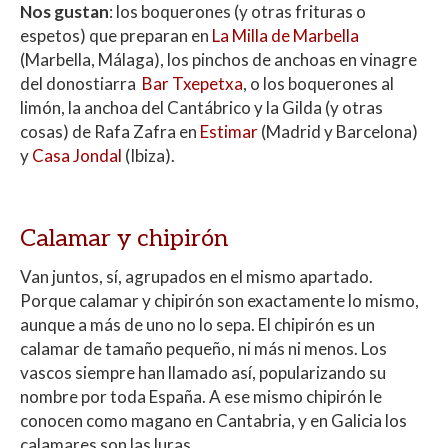
Nos gustan
: los boquerones (y otras frituras o
espetos) que preparan en
La Milla de Marbella
(Marbella, Málaga), los pinchos de anchoas en vinagre
del donostiarra
Bar Txepetxa
, o los boquerones al
limón, la anchoa del Cantábrico y la Gilda (y otras
cosas) de Rafa Zafra en
Estimar
(Madrid y Barcelona)
y
Casa Jondal
(Ibiza).
Calamar y chipirón
Van juntos, sí, agrupados en el mismo apartado.
Porque calamar y chipirón son exactamente lo mismo,
aunque a más de uno no lo sepa. El chipirón es un
calamar de tamaño pequeño, ni más ni menos. Los
vascos siempre han llamado así, popularizando su
nombre por toda España. A ese mismo chipirón le
conocen como magano en Cantabria, y en Galicia los
calamares son las luras.