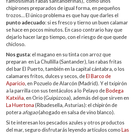
famosísimas rabas santanderinas), como unos
chipirones preparados de igual forma, en pequeños
trozos… El único problema es que hay que darles el
punto adecuado
: si es fresco y tierno un buen calamar
se hace en pocos minutos. En caso contrario hay que
dejarlo hacer largo tiempo, con el riesgo de que quede
chicloso.
Nos gusta
: el magano en su tinta con arroz que
preparan en La Chullilla (Santander), las rabas fritas
del bar El Puerto, también en la capital cántabra, o los
calamares fritos, dulces y secos, de
El Barco de
Aparicio
, en Pozuelo de Alarcón (Madrid). Y el txipirón
a la parrilla con sus tentáculos a lo Pelayo de
Bodega
Katxiña
, en Orio (Guipúzcoa), además del que sirven en
La Huertona
(Ribadesella, Asturias): el chipirón de
potera
afogao
(ahogado en salsa de vino blanco).
Si te interesan los pescados azules y otros productos
del mar, seguro disfrutarás leyendo artículos como
Las