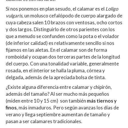
Si nos ponemos en plan sesudo, el calamar es el
Loligo
vulgaris
, un molusco cefalópodo de cuerpo alargado de
cuya cabeza salen 10 brazos con ventosas, ocho cortos
y dos largos. Distinguirlo de otros parientes con los
que a menudo se confunden como la pota o el volador
(de inferior calidad) es relativamente sencillo si nos
fijamos en las aletas. En el calamar son de forma
romboidal y ocupan dos terceras partes de la longitud
del cuerpo. Con una tonalidad variable, generalmente
rosada, en el interior se halla la pluma, córnea y
delgada, además de la apreciada bolsa de tinta.
¿Existe alguna diferencia entre calamar y chipirón,
además del tamaño? Al ser mucho más pequeños
(miden entre 10 y 15 cm) son también
más tiernos y
finos
, más inmaduros. Pero según avanzas los días de
verano y llega septiembre aumentan de tamaño y
pasan a ser calamares tradicionales.