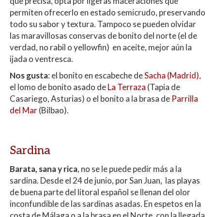
que precisa, opta por ligeras maceraciones que
permiten ofrecerlo en estado semicrudo, preservando
todo su sabor y textura. Tampoco se pueden olvidar
las maravillosas conservas de bonito del norte (el de
verdad, no rabil o yellowfin) en aceite, mejor aún la
ijada o ventresca.
Nos gusta
: el bonito en escabeche de
Sacha (Madrid)
,
el lomo de bonito asado de
La Terraza
(Tapia de
Casariego, Asturias) o el bonito a la brasa de
Parrilla
del Mar
(Bilbao).
Sardina
Barata, sana y rica
, no se le puede pedir más a la
sardina. Desde el 24 de junio, por San Juan, las playas
de buena parte del litoral español se llenan del olor
inconfundible de las sardinas asadas. En espetos en la
costa de Málaga o a la brasa en el Norte, con la llegada