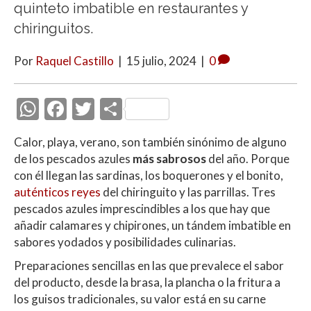
quinteto imbatible en restaurantes y
chiringuitos.
Por
Raquel Castillo
|
15 julio, 2024
|
0
W
F
T
C
h
ac
w
o
Calor, playa, verano, son también sinónimo de alguno
at
e
itt
m
de los pescados azules
más sabrosos
del año. Porque
s
b
er
p
con él llegan las sardinas, los boquerones y el bonito,
A
o
ar
auténticos reyes
del chiringuito y las parrillas. Tres
pescados azules imprescindibles a los que hay que
p
o
ti
añadir calamares y chipirones, un tándem imbatible en
p
k
r
sabores yodados y posibilidades culinarias.
Preparaciones sencillas en las que prevalece el sabor
del producto, desde la brasa, la plancha o la fritura a
los guisos tradicionales, su valor está en su carne