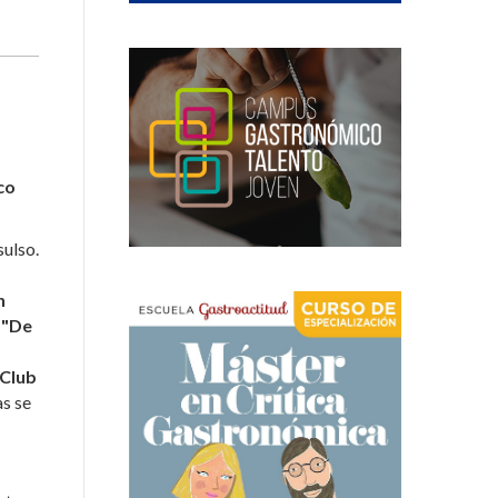
sco
sulso.
n
s
"De
 Club
as se