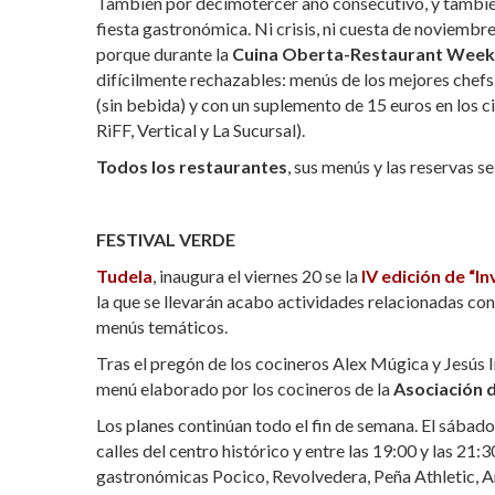
También por decimotercer año consecutivo, y también
fiesta gastronómica. Ni crisis, ni cuesta de noviemb
porque durante la
Cuina Oberta-Restaurant Week
difícilmente rechazables: menús de los mejores chefs
(sin bebida) y con un suplemento de 15 euros en los ci
RiFF, Vertical y La Sucursal).
Todos los restaurantes
, sus menús y las reservas s
FESTIVAL VERDE
Tudela
, inaugura el viernes 20 se la
IV edición de “I
la que se llevarán acabo actividades relacionadas con 
menús temáticos.
Tras el pregón de los cocineros Alex Múgica y Jesús I
menú elaborado por los cocineros de la
Asociación 
Los planes continúan todo el fin de semana. El sábado
calles del centro histórico y entre las 19:00 y las 21
gastronómicas Pocico, Revolvedera, Peña Athletic, A