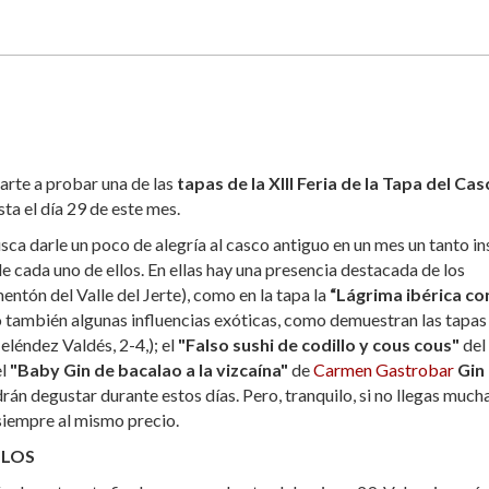
arte a probar una de las
tapas de la XIII Feria de la Tapa del Ca
sta el día 29 de este mes.
usca darle un poco de alegría al casco antiguo en un mes un tanto in
 cada uno de ellos. En ellas hay una presencia destacada de los
entón del Valle del Jerte), como en la tapa la
“Lágrima ibérica co
o también algunas influencias exóticas, como demuestran las tapa
léndez Valdés, 2-4,); el
"Falso sushi de codillo y cous cous"
del
el
"Baby Gin de bacalao a la vizcaína"
de
Carmen Gastrobar
Gin
drán degustar durante estos días. Pero, tranquilo, si no llegas much
 siempre al mismo precio.
LLOS