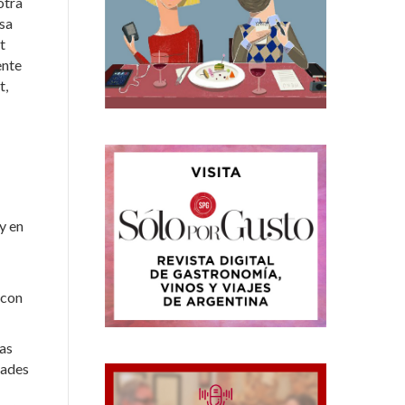
otra
asa
t
ente
t,
 y en
con
las
dades