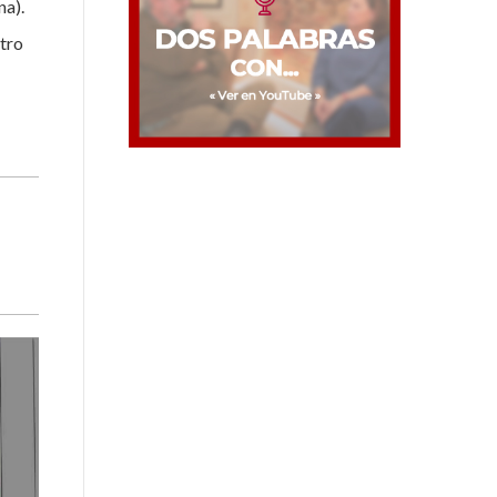
na).
ntro