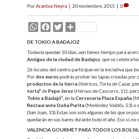
Por
Arantxa Neyra
|
20 noviembre, 2015
|
0
W
F
T
C
h
ac
w
o
DE TOKIO A BADAJOZ
at
e
itt
m
Todavía quedan 10 días, aún tienes tiempo para acerc
s
b
er
p
Antiguo de la ciudad de Badajoz
, que se celebra ha
A
o
ar
26 locales del centro participan en la iniciativa que b
p
o
ti
Por
dos euros
podrás probar las tapas creadas por de
p
k
r
productos de la tierra
(ibéricos, Torta de Casar, pim
torta”
de
Pepe Jerez
(Héroes de Cascorro, 11); per
Tokio a Badajó"
, en la
Cervecería Plaza España
(Me
Restaurante Doña Purita
(Meléndez Valdés, 53) o 
(San Juan, 33) Estas son solo algunas de las que se po
quedarán en sus bares durante todo el año. Eso sí, no
VALENCIA GOURMET PARA TODOS LOS BOLSI