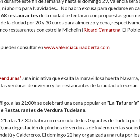
 durante este fin de semana y hasta el domingo 29, Valencia será 
re, ni ahorro para Navidades… No habrá excusa para quedarse en c
68 restaurantes
de la ciudad te tentarán con propuestas gourme
 de la ciudad por 20 y 30 euros para almuerzo y cena, respectivam
nco restaurantes con estrella Michelin (
Ricard Camarena
, El Poble
e pueden consultar en
www.valenciacuinaoberta.com
nverduras”
, una iniciativa que exalta la maravillosa huerta Navarra,
las verduras de invierno y los restaurantes de la ciudad ofrecerán
ñigo, a las 21:00h se celebrará una cena popular en
“La Tafurería”
de Restaurantes de Verdura Tudelana.
 21 a las 17:30h habrá un recorrido de los Gigantes de Tudela por 
:30, una degustación de pinchos de verduras de invierno en las socie
ndatú y Caldereros. El domingo 22 hay organizada una ruta por los