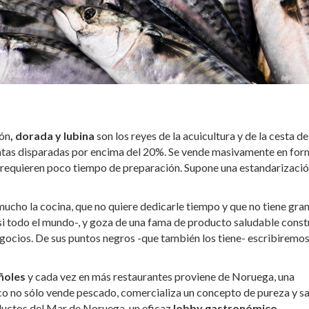
món
, dorada y lubina
son los reyes de la acuicultura y de la cesta de
tas disparadas por encima del 20%. Se vende masivamente en for
ue requieren poco tiempo de preparación. Supone una estandarizació
mucho la cocina, que no quiere dedicarle tiempo y que no tiene gra
asi todo el mundo-, y goza de una fama de producto saludable const
gocios. De sus puntos negros -que también los tiene- escribiremos
ñoles
y cada vez en más restaurantes proviene de Noruega, una
dico no sólo vende pescado, comercializa un concepto de pureza y s
oductos del Mar de Noruega, un eficaz
lobby gastronómico
.