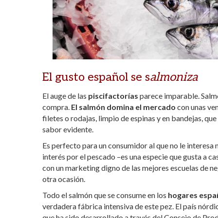
El gusto español se s
almoniza
El auge de las
piscifactorías
parece imparable. Sal
compra.
El salmón domina el mercado
con unas ven
filetes o rodajas, limpio de espinas y en bandejas, q
sabor evidente.
Es perfecto para un consumidor al que no le interesa 
interés por el pescado –es una especie que gusta a c
con un marketing digno de las mejores escuelas de ne
otra ocasión.
Todo el salmón que se consume en los
hogares espa
verdadera fábrica intensiva de este pez. El país nór
que ha sido desarrollado a través del Consejo de Pr