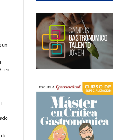
e un
l
A- en
l
dado
 del