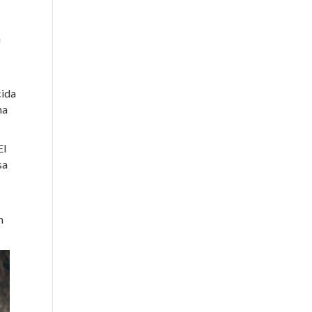
n
cida
ha
El
sa
n