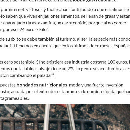
 por internet, vistosos y fáciles, han contribuido a que el salmón se
“No saben que viven en jaulones inmensos, se llenan de grasa y está
r anaranjado (la astaxantina, un carotenoide) porque al no comer
 por eso 24 euros/ kilo”.
de su éxito se debe también al turismo, al ser la especie más cono
 baladí si tenemos en cuenta que en los últimos doce meses España 
s cero sostenible. Si no existiera esa industria costaría 100 euros. 
entas que la lubina salvaje tiene un 2%. La gente se acostumbra a e
están cambiando el paladar”.
supuestas
bondades nutricionales
, moda y una fuerte inversión
gusto, aupada por el éxito de restaurantes de comida rápida que ha
stagrameables.