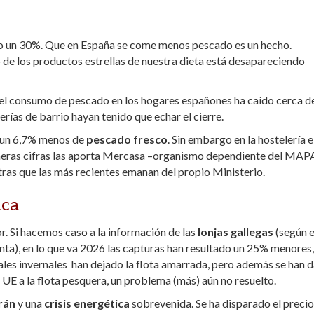
o un 30%. Que en España se come menos pescado es un hecho.
de los productos estrellas de nuestra dieta está desapareciendo
a el consumo de pescado en los hogares españones ha caído cerca d
rías de barrio hayan tenido que echar el cierre.
ó un 6,7% menos de
pescado fresco
. Sin embargo en la hostelería e
rimeras cifras las aporta Mercasa –organismo dependiente del MAP
tras que las más recientes emanan del propio Ministerio.
ica
r. Si hacemos caso a la información de las
lonjas gallegas
(según e
nta), en lo que va 2026 las capturas han resultado un 25% menores,
les invernales han dejado la flota amarrada, pero además se han 
UE a la flota pesquera, un problema (más) aún no resuelto.
rán
y una
crisis energética
sobrevenida. Se ha disparado el precio