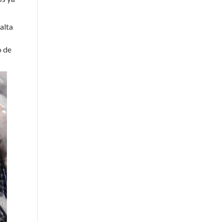
alta
o de