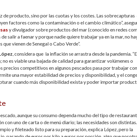
ez de producto, sino por las cuotas y los costes. Las sobrecapturas
fluyen factores como la contaminación o el cambio climático”, asegu
esas
y divulgador sobre productos del mar (conocido en redes co
de salir a faenar y porque nadie quiere trabajar ya en la mar, no ha
 que vienen de Senegal o Cabo Verde”.
López
, considera que la inflación se arrastra desde la pandemia. “E
; no es viable una bajada de calidad para garantizar volúmenes o
os precios competitivos en algunos pescados pasa por trabajar co
mite una mayor estabilidad de precios y disponibilidad, y el cong
apturar cuando más disponibilidad exista y poder importar produc
te
 pescado, aunque su consumo dependa mucho del tipo de restaurant
 con uno de carta o de menú diario; las necesidades son distintas.
io y fileteado listo para su preparación, explica López, pero la
jo, pasando de euros por kilo a euros por porción, algo que nosotr