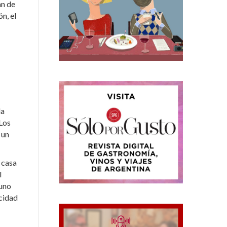
an de
n, el
la
Los
 un
 casa
l
 uno
ucidad