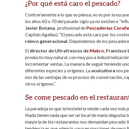
¿Por qué está caro el pescado?
Contrariamente a lo que se piensa, no es por la escas
los años 60 o 70 del pasado siglo ya no existen e “in
Javier Botana
, profesional de
Pescaderías Coruñ
Capitán Agallas). “El pescado está caro por los costes 
relevo generacional
. Dependemos de los pescadores
El
director de Ultrafrescos de
Makro,
Francisco 
producto muy natural, con muy poca industrialización
incrementar ventas. La manera de seguir teniendo un
diferentes especies y orígenes. La
acuicultura
nos per
nos da las ventajas de su proceso de conservación, c
otros orígenes”.
Se come pescado en el restauran
La paradoja es que la hostelería vende cada vez más
Nada tienen nada que ver un local de menú degustación
mayoría de los restaurantes nos demandan pescado limp
tendencia es que además vaya en porciones de peso fi