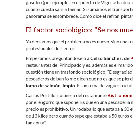
gasóleo (por ejemplo, en el puerto de Vigo se ha dup
cuánto cuesta salir a faenar. Si sumamos el transporte, 
panorama se ensombrece. Como dice el refrán, pintan
El factor sociológico: “Se nos mue
Ya decíamos que el problema no es nuevo, sino una te
profesionales del sector.
Empezamos preguntándoselo a
Celso Sánchez, de
P
restaurantes del Principado y es, además es el marid
cuestión tiene un trasfondo sociológico. “Desgracia
pescaderos de barrio me dicen que no es que se pierdan
lomo de salmón limpio
. Es un tema de vaguería y fal
Carlos Portillo, cocinero del restaurante
Bistronómi
por el engorro que supone. Es que en una pescadería 
precio es prohibitivo. Un rodaballo que estaba a 30 e
de 13 kilos pero cuando supe que estaba a 50 euros el 
tan corta”.