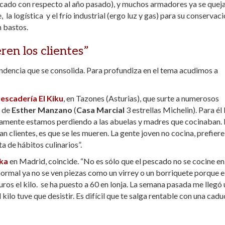
licado con respecto al año pasado), y muchos armadores ya se quej
la logística y el frío industrial (ergo luz y gas) para su conservació
 bastos.
ren los clientes”
ndencia que se consolida. Para profundiza en el tema acudimos a
escadería El Kiku
, en Tazones (Asturias), que surte a numerosos
o de
Esther Manzano
(
Casa Marcial
3 estrellas Michelin). Para él 
damente estamos perdiendo a las abuelas y madres que cocinaban. 
 clientes, es que se les mueren. La gente joven no cocina, prefiere
ta de hábitos culinarios”.
ka
en Madrid, coincide. “No es sólo que el pescado no se cocine en
normal ya no se ven piezas como un virrey o un borriquete porque e
uros el kilo. se ha puesto a 60 en lonja. La semana pasada me llegó
kilo tuve que desistir. Es difícil que te salga rentable con una cad