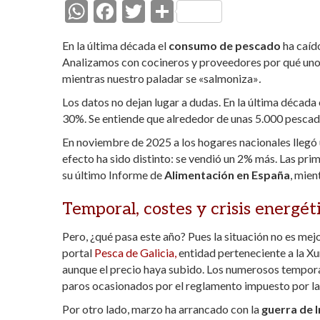
W
F
T
C
h
ac
w
o
En la última década el
consumo de pescado
ha caíd
at
e
itt
m
Analizamos con cocineros y proveedores por qué uno 
s
b
er
p
mientras nuestro paladar se «
salmoniza»
.
A
o
ar
Los datos no dejan lugar a dudas. En la última décad
30%. Se entiende que alrededor de unas 5.000 pescade
p
o
ti
p
k
r
En noviembre de 2025 a los hogares nacionales lleg
efecto ha sido distinto: se vendió un 2% más. Las p
su último Informe de
Alimentación en España
, mien
Temporal, costes y crisis energét
Pero, ¿qué pasa este año? Pues la situación no es mejo
portal
Pesca de Galicia,
entidad perteneciente a la Xu
aunque el precio haya subido. Los numerosos tempora
paros ocasionados por el reglamento impuesto por la 
Por otro lado, marzo ha arrancado con la
guerra de I