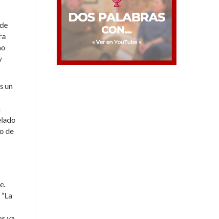
 de
ra
mo
y
s un
n
elado
to de
e.
 “La
os ya