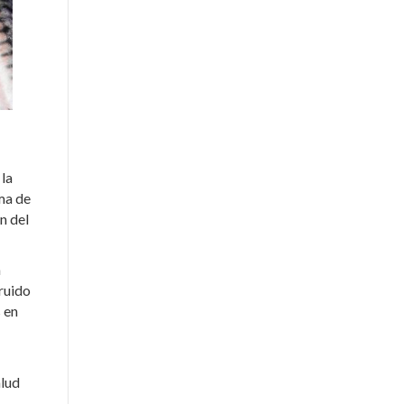
 la
ma de
n del
n
ruido
 en
alud