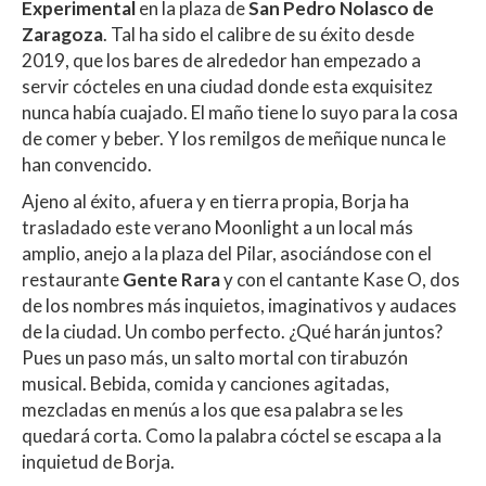
Experimental
en la plaza de
San Pedro Nolasco de
Zaragoza
. Tal ha sido el calibre de su éxito desde
2019, que los bares de alrededor han empezado a
servir cócteles en una ciudad donde esta exquisitez
nunca había cuajado. El maño tiene lo suyo para la cosa
de comer y beber. Y los remilgos de meñique nunca le
han convencido.
Ajeno al éxito, afuera y en tierra propia, Borja ha
trasladado este verano Moonlight a un local más
amplio, anejo a la plaza del Pilar, asociándose con el
restaurante
Gente Rara
y con el cantante Kase O, dos
de los nombres más inquietos, imaginativos y audaces
de la ciudad. Un combo perfecto. ¿Qué harán juntos?
Pues un paso más, un salto mortal con tirabuzón
musical. Bebida, comida y canciones agitadas,
mezcladas en menús a los que esa palabra se les
quedará corta. Como la palabra cóctel se escapa a la
inquietud de Borja.