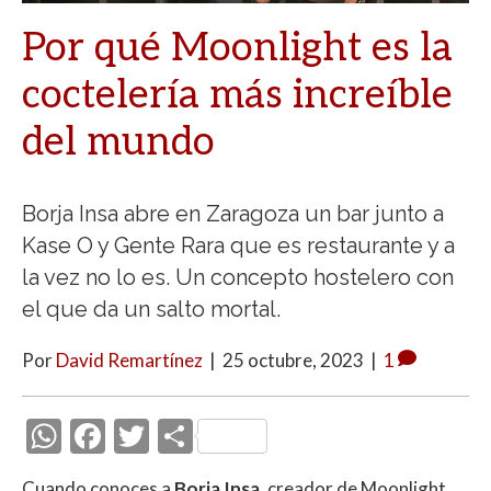
Por qué Moonlight es la
coctelería más increíble
del mundo
Borja Insa abre en Zaragoza un bar junto a
Kase O y Gente Rara que es restaurante y a
la vez no lo es. Un concepto hostelero con
el que da un salto mortal.
Por
David Remartínez
|
25 octubre, 2023
|
1
W
F
T
C
h
ac
w
o
Cuando conoces a
Borja Insa
, creador de Moonlight