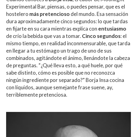
at
e
itt
m
Experimental Bar, piensas, o puedes pensar, que es el
s
b
er
p
hostelero
más pretencioso
del mundo. Esa sensación
A
o
ar
dura aproximadamente cinco segundos: lo que tardas
en fijarte en su cara mientras explica con
entusiasmo
p
o
ti
de crío la bebida que vas a tomar.
Cinco segundos
: el
p
k
r
mismo tiempo, en realidad inconmensurable, que tarda
en llegar a tu estómago un trago de uno de sus
combinados, agitándote el ánimo, llenándote la cabeza
de preguntas. “¿Qué lleva esto, a qué huele, por qué
sabe distinto, cómo es posible que no reconozca
ningún ingrediente por separado?” Borja Insa cocina
con líquidos, aunque semejante frase suene, ay,
terriblemente pretenciosa.