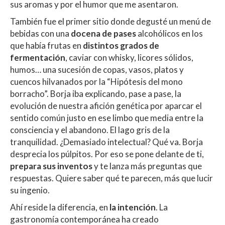
sus aromas y por el humor que me asentaron.
También fue el primer sitio donde degusté un menú de
bebidas con una
docena de pases
alcohólicos en los
que había frutas en
distintos grados de
fermentación
, caviar con whisky, licores sólidos,
humos… una sucesión de copas, vasos, platos y
cuencos hilvanados por la “Hipótesis del mono
borracho”. Borja iba explicando, pase a pase, la
evolución de nuestra afición genética por aparcar el
sentido común justo en ese limbo que media entre la
consciencia y el abandono. El lago gris de la
tranquilidad. ¿Demasiado intelectual? Qué va. Borja
desprecia los púlpitos. Por eso se pone delante de ti,
prepara sus inventos
y te lanza más preguntas que
respuestas. Quiere saber qué te parecen, más que lucir
su ingenio.
Ahí reside la diferencia, en
la intención
. La
gastronomía contemporánea ha creado