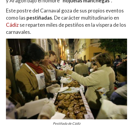
y Aragón bajo el nombre “
hojuelas manchegas
”.
Este postre del Carnaval goza de sus propios eventos
como las
pestiñadas
. De carácter multitudinario en
Cádiz
se reparten miles de pestiños en la víspera de los
carnavales.
Pestiñada de Cádiz