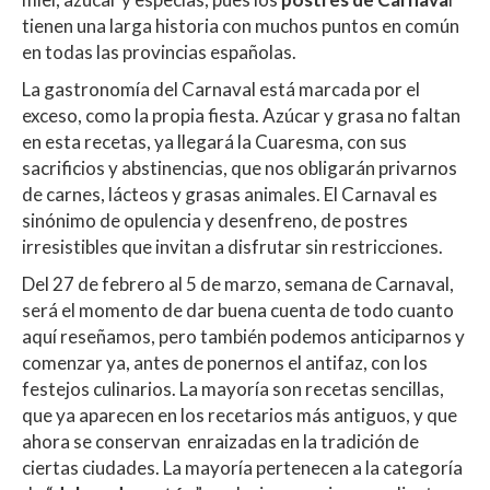
A
o
ar
tienen una larga historia con muchos puntos en común
en todas las provincias españolas.
p
o
ti
La gastronomía del Carnaval está marcada por el
p
k
r
exceso, como la propia fiesta. Azúcar y grasa no faltan
en esta recetas, ya llegará la Cuaresma, con sus
sacrificios y abstinencias, que nos obligarán privarnos
de carnes, lácteos y grasas animales. El Carnaval es
sinónimo de opulencia y desenfreno, de postres
irresistibles que invitan a disfrutar sin restricciones.
Del 27 de febrero al 5 de marzo, semana de Carnaval,
será el momento de dar buena cuenta de todo cuanto
aquí reseñamos, pero también podemos anticiparnos y
comenzar ya, antes de ponernos el antifaz, con los
festejos culinarios. La mayoría son recetas sencillas,
que ya aparecen en los recetarios más antiguos, y que
ahora se conservan enraizadas en la tradición de
ciertas ciudades. La mayoría pertenecen a la categoría