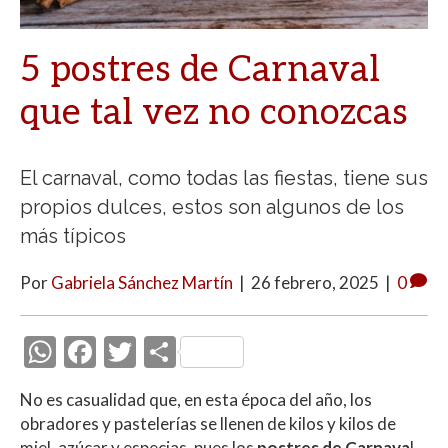
5 postres de Carnaval
que tal vez no conozcas
El carnaval, como todas las fiestas, tiene sus
propios dulces, estos son algunos de los
más típicos
Por
Gabriela Sánchez Martín
|
26 febrero, 2025
|
0
W
F
T
C
h
ac
w
o
No es casualidad que, en esta época del año, los
at
e
itt
m
obradores y pastelerías se llenen de kilos y kilos de
s
b
er
p
miel, azúcar y especias, pues los
postres de Carnava
l