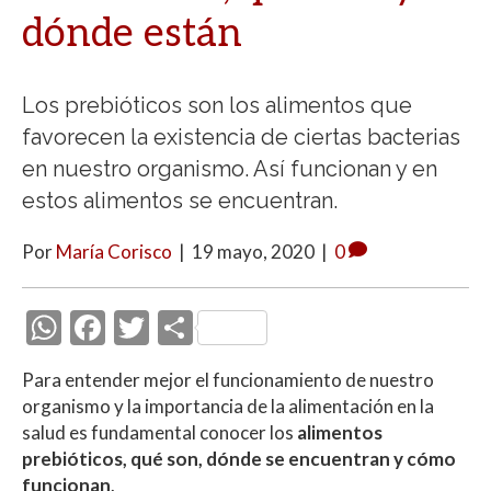
dónde están
Los prebióticos son los alimentos que
favorecen la existencia de ciertas bacterias
en nuestro organismo. Así funcionan y en
estos alimentos se encuentran.
Por
María Corisco
|
19 mayo, 2020
|
0
W
F
T
C
h
ac
w
o
Para entender mejor el funcionamiento de nuestro
at
e
itt
m
organismo y la importancia de la alimentación en la
s
b
er
p
salud es fundamental conocer los
alimentos
A
o
ar
prebióticos, qué son, dónde se encuentran y cómo
funcionan
.