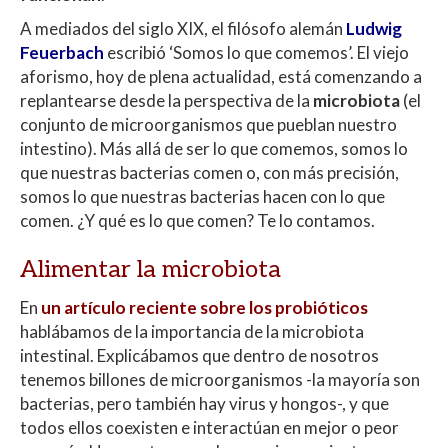
p
o
ti
A mediados del siglo XIX, el filósofo alemán
Ludwig
p
k
r
Feuerbach
escribió ‘Somos lo que comemos’. El viejo
aforismo, hoy de plena actualidad, está comenzando a
replantearse desde la perspectiva de la
microbiota
(el
conjunto de microorganismos que pueblan nuestro
intestino). Más allá de ser lo que comemos, somos lo
que nuestras bacterias comen o, con más precisión,
somos lo que nuestras bacterias hacen con lo que
comen. ¿Y qué es lo que comen? Te lo contamos.
Alimentar la microbiota
En
un artículo reciente sobre los probióticos
hablábamos de la importancia de la microbiota
intestinal. Explicábamos que dentro de nosotros
tenemos billones de microorganismos -la mayoría son
bacterias, pero también hay virus y hongos-, y que
todos ellos coexisten e interactúan en mejor o peor