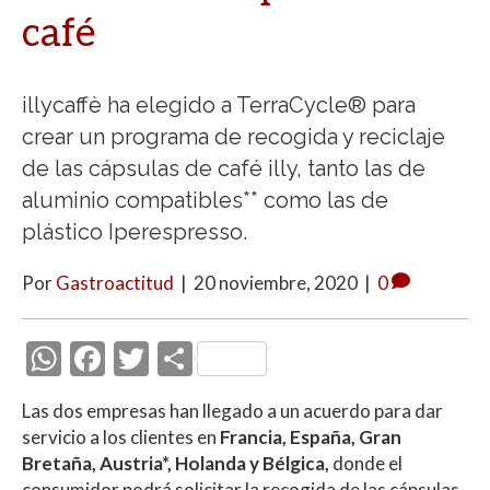
café
illycaffè ha elegido a TerraCycle® para
crear un programa de recogida y reciclaje
de las cápsulas de café illy, tanto las de
aluminio compatibles** como las de
plástico Iperespresso.
Por
Gastroactitud
|
20 noviembre, 2020
|
0
W
F
T
C
h
ac
w
o
Las dos empresas han llegado a un acuerdo para dar
at
e
itt
m
servicio a los clientes en
Francia, España, Gran
s
b
er
p
Bretaña, Austria*, Holanda y Bélgica,
donde el
consumidor podrá solicitar la recogida de las cápsulas