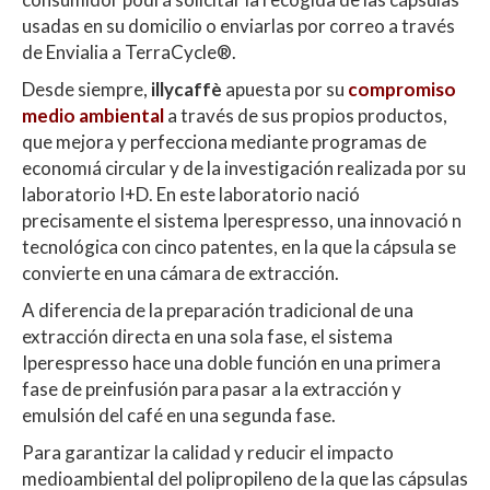
A
o
ar
usadas en su domicilio o enviarlas por correo a través
p
o
ti
de Envialia a TerraCycle®.
p
k
r
Desde siempre,
illycaffè
apuesta por su
compromiso
medio ambiental
a través de sus propios productos,
que mejora y perfecciona mediante programas de
economıá circular y de la investigación realizada por su
laboratorio I+D. En este laboratorio nació
precisamente el sistema Iperespresso, una innovació n
tecnológica con cinco patentes, en la que la cápsula se
convierte en una cámara de extracción.
A diferencia de la preparación tradicional de una
extracción directa en una sola fase, el sistema
Iperespresso hace una doble función en una primera
fase de preinfusión para pasar a la extracción y
emulsión del café en una segunda fase.
Para garantizar la calidad y reducir el impacto
medioambiental del polipropileno de la que las cápsulas