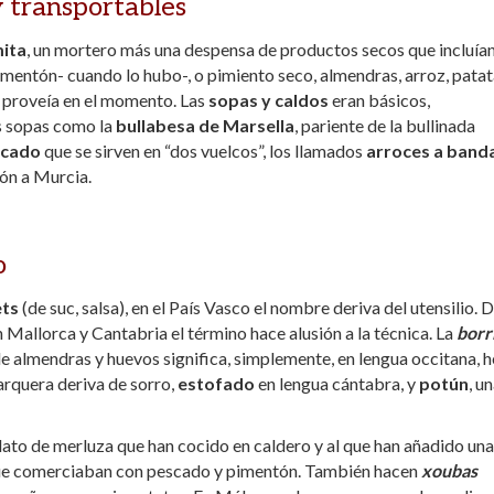
y transportables
ita
, un mortero más una despensa de productos secos que incluían
pimentón- cuando lo hubo-, o pimiento seco, almendras, arroz, patat
os proveía en el momento. Las
sopas y caldos
eran básicos,
es sopas como la
bullabesa de Marsella
, pariente de la bullinada
scado
que se sirven en “dos vuelcos”, los llamados
arroces a band
lón a Murcia.
o
ts
(de suc, salsa), en el País Vasco el nombre deriva del utensilio. D
n Mallorca y Cantabria el término hace alusión a la técnica. La
borr
e almendras y huevos significa, simplemente, en lengua occitana, he
arquera deriva de sorro,
estofado
en lengua cántabra, y
potún
, u
plato de merluza que han cocido en caldero y al que han añadido una
os que comerciaban con pescado y pimentón. También hacen
xoubas