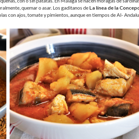
pequeñas, con o sin patatas. En Málaga se hacen moragas de sardina
iteralmente, quemar o asar. Los gaditanos de
La línea de la Concep
las con ajos, tomate y pimientos, aunque en tiempos de Al- Andal