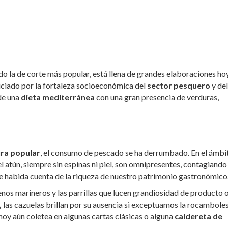
o la de corte más popular, está llena de grandes elaboraciones ho
ciado por la fortaleza socioeconómica del
sector pesquero
y del
de una
dieta mediterránea
con una gran presencia de verduras,
ura popular
, el consumo de pescado se ha derrumbado. En el ámbi
l atún, siempre sin espinas ni piel, son omnipresentes, contagiando 
re habida cuenta de la riqueza de nuestro patrimonio gastronómico
os marineros y las parrillas que lucen grandiosidad de producto 
,
las cazuelas brillan por su ausencia si exceptuamos la rocambole
 hoy aún coletea en algunas cartas clásicas o alguna
caldereta de