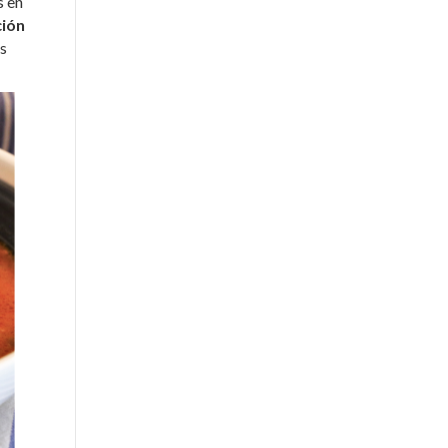
s en
ción
us