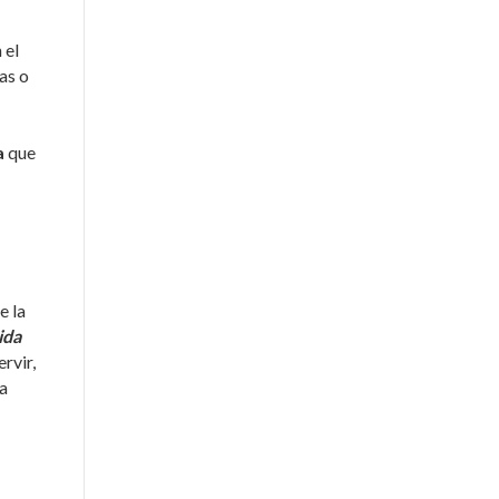
 el
as o
a
que
e la
ida
rvir,
na