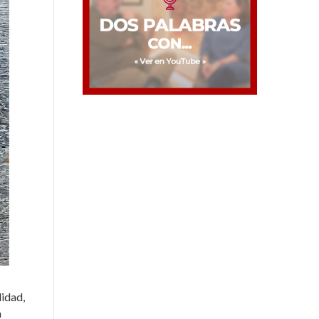
didad,
a