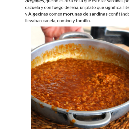
ofegades
, que no es otra cosa que estofar sardinas 
cazuela y con fuego de leña, un plato que significa, l
y
Algeciras
comen
morunas de sardinas
confitándo
llevaban canela, comino y tomillo.