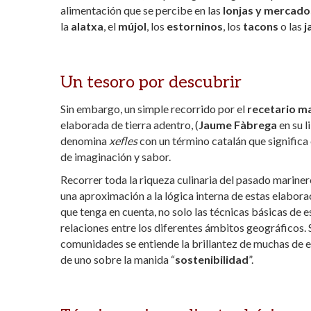
alimentación que se percibe en las
lonjas y mercado
la
alatxa
, el
mújol
, los
estorninos
, los
tacons
o las
j
Un tesoro por descubrir
Sin embargo, un simple recorrido por el
recetario m
elaborada de tierra adentro, (
Jaume Fàbrega
en su l
denomina
xefles
con un término catalán que signific
de imaginación y sabor.
Recorrer toda la riqueza culinaria del pasado marinero
una aproximación a la lógica interna de estas elabor
que tenga en cuenta, no solo las técnicas básicas de e
relaciones entre los diferentes ámbitos geográficos. 
comunidades se entiende la brillantez de muchas de e
de uno sobre la manida “
sostenibilidad
”.