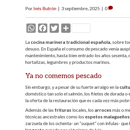
Por
Inés Butrón
|
3 septiembre, 2025
|
0
W
F
T
C
h
ac
w
o
La
cocina marinera tradicional española,
sobre tod
at
e
itt
m
desuso. En España el consumo de pescado venía auspi
s
b
er
p
mantenimiento, hasta bien entrado los años sesenta, 
hortalizas, legumbres y productos marinos.
A
o
ar
p
o
ti
Ya no comemos pescado
p
k
r
Sin embargo, y a pesar de su fuerte arraigo en la
cult
doméstico tan solo el salmón, los filetes de dorada o e
la oferta de la restauración que es cada vez más pob
Además de las
frituras
locales, los
arroces
más o men
técnicas ancestrales como los
espetos malagueños
zarzuela de los ochenta- un “suquet” con ínfulas- que
langosta
aupada por el turismo de lujo.