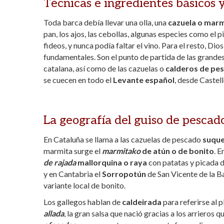
Técnicas e ingredientes básicos 
Toda barca debía llevar una olla, una
cazuela o marm
pan, los ajos, las cebollas, algunas especies como el 
fideos, y nunca podía faltar el vino. Para el resto, Di
fundamentales. Son el punto de partida de las grand
catalana, así como de las cazuelas o
calderos de pe
se cuecen en todo el
Levante español
, desde Castel
La geografía del guiso de pescad
En Cataluña se llama a las cazuelas de pescado
suque
marmita surge el
marmitako
de atún o de bonito
. E
de rajada
mallorquina o raya
con patatas y picada d
y en Cantabria el
Sorropotún
de San Vicente de la B
variante local de bonito.
Los gallegos hablan de
caldeirada
para referirse al 
allada
, la gran salsa que nació gracias a los arrier