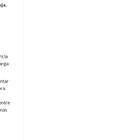
uja
,
rs
la
carga
entar
ora
entre
 más