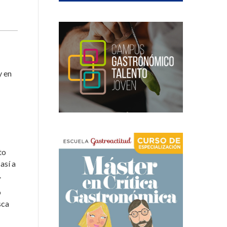
y en
to
así a
.
o
sca