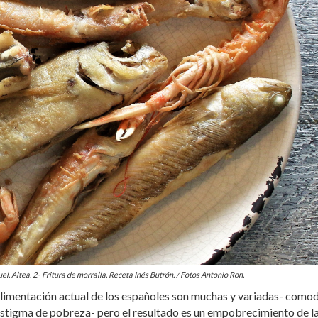
l, Altea. 2.- Fritura de morralla. Receta Inés Butrón. / Fotos Antonio Ron.
alimentación actual de los españoles son muchas y variadas- como
estigma de pobreza- pero el resultado es un empobrecimiento de l