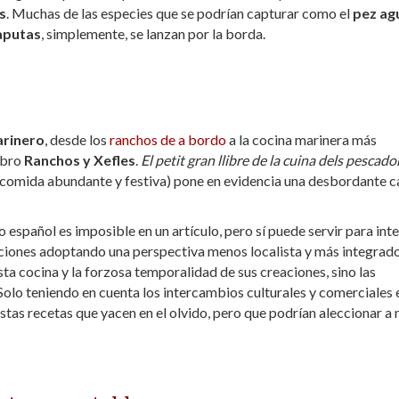
s
. Muchas de las especies que se podrían capturar como el
pez ag
aputas
, simplemente, se lanzan por la borda.
arinero
, desde los
ranchos de a bordo
a la cocina marinera más
ibro
Ranchos y Xefles
.
El petit gran llibre de la cuina dels pescado
a comida abundante y festiva) pone en evidencia una desbordante 
 español es imposible en un artículo, pero sí puede servir para int
aciones adoptando una perspectiva menos localista y más integrad
sta cocina y la forzosa temporalidad de sus creaciones, sino las
Solo teniendo en cuenta los intercambios culturales y comerciales 
stas recetas que yacen en el olvido, pero que podrían aleccionar a