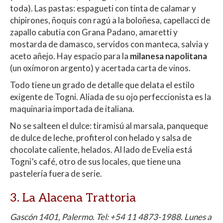
toda). Las pastas: espagueti con tinta de calamar y
chipirones, ñoquis con ragú a la boloñesa, capellacci de
zapallo cabutia con Grana Padano, amaretti y
mostarda de damasco, servidos con manteca, salvia y
aceto añejo. Hay espacio para la
milanesa napolitana
(un oxímoron argento) y acertada carta de vinos.
Todo tiene un grado de detalle que delata el estilo
exigente de Togni. Aliada de su ojo perfeccionista es la
maquinaria importada de italiana.
No se salteen el dulce: tiramisú al marsala, panqueque
de dulce de leche, profiterol con helado y salsa de
chocolate caliente, helados. Al lado de Evelia está
Togni’s café, otro de sus locales, que tiene una
pastelería fuera de serie.
3. La Alacena Trattoria
Gascón 1401, Palermo. Tel: +54 11 4873-1988. Lunes a