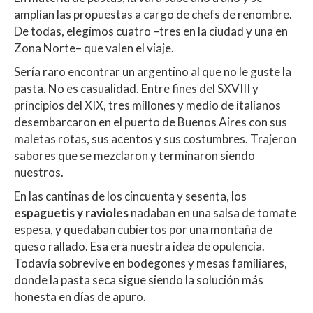
at
e
itt
m
amplían las propuestas a cargo de chefs de renombre.
s
b
er
p
De todas, elegimos cuatro –tres en la ciudad y una en
A
o
ar
Zona Norte– que valen el viaje.
p
o
ti
Sería raro encontrar un argentino al que no le guste la
pasta. No es casualidad. Entre fines del SXVIII y
p
k
r
principios del XIX, tres millones y medio de italianos
desembarcaron en el puerto de Buenos Aires con sus
maletas rotas, sus acentos y sus costumbres. Trajeron
sabores que se mezclaron y terminaron siendo
nuestros.
En las cantinas de los cincuenta y sesenta, los
espaguetis y ravioles
nadaban en una salsa de tomate
espesa, y quedaban cubiertos por una montaña de
queso rallado. Esa era nuestra idea de opulencia.
Todavía sobrevive en bodegones y mesas familiares,
donde la pasta seca sigue siendo la solución más
honesta en días de apuro.