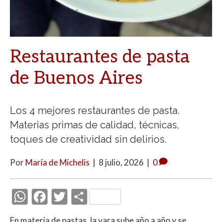
Restaurantes de pasta
de Buenos Aires
Los 4 mejores restaurantes de pasta.
Materias primas de calidad, técnicas,
toques de creatividad sin delirios.
Por
María de Michelis
|
8 julio, 2026
|
0
W
F
T
C
h
ac
w
o
En materia de pastas, la vara sube año a año y se