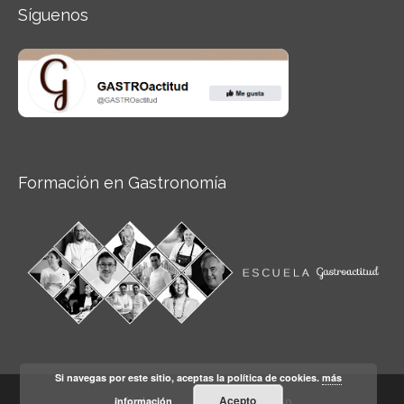
Síguenos
Formación en Gastronomía
Si navegas por este sitio, aceptas la política de cookies.
más
Acepto
información
Aviso legal
Condiciones de Uso