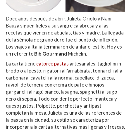
Doce años después de abrir, Julieta Oriolo y Nani
Bauza siguen fieles a su sangre calabresa y a las
recetas que vienen de abuelas, tías y madre. La llegada
de la sémola de grano duro fue el punto de inflexión.
Los viajes a Italia terminaron de afilar el estilo. Hoy es
un referente
Bib Gourmand
Michelin.
La carta tiene
catorce pastas
artesanales: tagliolini in
brodo o al pesto, rigatoni all’arrabbiata, tonnarelli alla
carbonara, cavatelli alla norma, capellacci di zucca,
ravioli de ternera con crema de paté e hinojos,
garganelli al ragú bianco, lasagna, spaghetti al sugo
nero di seppia. Todo con dente perfecto, manteca y
queso justos. Polpette, porchetta y antipasti
completan la mesa. Julieta es una de las referentes de
la pasta en la ciudad, su estilo se caracteriza por
incorporar a la carta alternativas más ligeras y frescas,