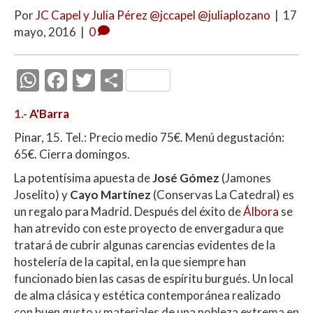
Por
JC Capel y Julia Pérez @jccapel @juliaplozano
|
17
mayo, 2016
|
0
W
F
T
C
h
ac
w
o
1.-
A'Barra
at
e
itt
m
Pinar, 15. Tel.: Precio medio 75€. Menú degustación:
s
b
er
p
65€. Cierra domingos.
A
o
ar
La potentísima apuesta de
José Gómez
(Jamones
p
o
ti
Joselito) y
Cayo Martínez
(Conservas La Catedral) es
p
k
r
un regalo para Madrid. Después del éxito de
Álbora
se
han atrevido con este proyecto de envergadura que
tratará de cubrir algunas carencias evidentes de la
hostelería de la capital, en la que siempre han
funcionado bien las casas de espíritu burgués. Un local
de alma clásica y estética contemporánea realizado
con buen gusto y materiales de una nobleza extrema en