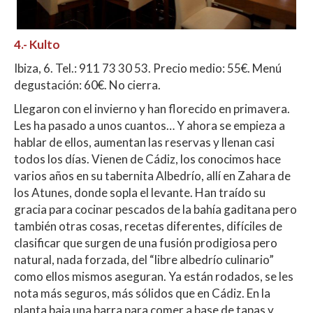
4.- Kulto
Ibiza, 6. Tel.: 911 73 30 53. Precio medio: 55€. Menú
degustación: 60€. No cierra.
Llegaron con el invierno y han florecido en primavera.
Les ha pasado a unos cuantos… Y ahora se empieza a
hablar de ellos, aumentan las reservas y llenan casi
todos los días. Vienen de Cádiz, los conocimos hace
varios años en su tabernita Albedrío, allí en Zahara de
los Atunes, donde sopla el levante. Han traído su
gracia para cocinar pescados de la bahía gaditana pero
también otras cosas, recetas diferentes, difíciles de
clasificar que surgen de una fusión prodigiosa pero
natural, nada forzada, del “libre albedrío culinario”
como ellos mismos aseguran. Ya están rodados, se les
nota más seguros, más sólidos que en Cádiz. En la
planta baja una barra para comer a base de tapas y