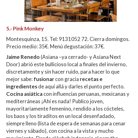
5.- Pink Monkey
Montesquinza, 15. Tel: 9131052 72. Cierra domingos.
Precio medio: 35€. Menú degustación: 37€.
Jaime Renedo
(Asiana –ya cerrado- y Asiana Next
Door) abrió este bullicioso local a finales del invierno,
discretamente y sin hacer ruido, para hacer lo que
mejor sabe:
fusionar
con gracia
recetas e
ingredientes
de aquí allá y darles el punto perfecto.
Cocina asiática
con influencias peruanas, mexicanas y
mediterráneas ¡Ahí es nada! Publico joven,
mayoritariamente femenino, rendido a los cócteles,
los baos y los tiraditos en un local desenfadado,
siempre lleno (lista de espera de semanas para cenar
viernes y sábado), con cocina a la vista y mucho