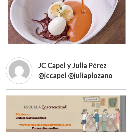
JC Capel y Julia Pérez
@jccapel @juliaplozano