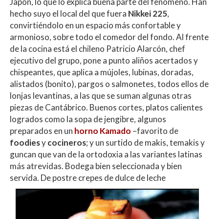
Japón, lo que lo explica buena parte del fenómeno. Han
hecho suyo el local del que fuera
Nikkei 225
,
convirtiéndolo en un espacio más confortable y
armonioso, sobre todo el comedor del fondo. Al frente
de la cocina está el chileno Patricio Alarcón, chef
ejecutivo del grupo, pone a punto aliños acertados y
chispeantes, que aplica a mújoles, lubinas, doradas,
alistados (bonito), pargos o salmonetes, todos ellos de
lonjas levantinas, a las que se suman algunas otras
piezas de Cantábrico. Buenos cortes, platos calientes
logrados como la sopa de jengibre, algunos
preparados en un
horno Kamado
–favorito de
foodies
y
cocineros
; y un surtido de makis, temakis y
guncan que van de la ortodoxia a las variantes latinas
más atrevidas. Bodega bien seleccionada y bien
servida. De postre crepes de dulce de leche