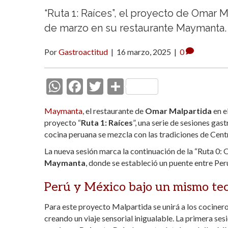
“Ruta 1: Raíces”, el proyecto de Omar M
de marzo en su restaurante Maymanta.
Por
Gastroactitud
|
16 marzo, 2025
|
0
W
F
T
C
h
ac
w
o
Maymanta
, el restaurante de
Omar Malpartida
en e
at
e
itt
m
proyecto “
Ruta 1: Raíces
”, una serie de sesiones ga
s
b
er
p
cocina peruana se mezcla con las tradiciones de Cent
A
o
ar
La nueva sesión marca la continuación de la “Ruta 0:
Maymanta
p
o
, donde se estableció un puente entre Per
ti
p
k
r
Perú y México bajo un mismo te
Para este proyecto Malpartida se unirá a los cocinero
creando un viaje sensorial inigualable. La primera se