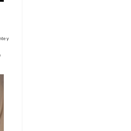
nte y
a