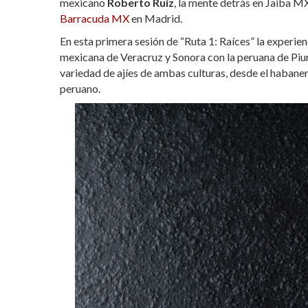
mexicano
Roberto Ruiz
, la mente detrás en Jaiba 
Barracuda MX
en Madrid.
En esta primera sesión de “Ruta 1: Raíces” la experi
mexicana de Veracruz y Sonora con la peruana de Piur
variedad de ajíes de ambas culturas, desde el habanero,
peruano.