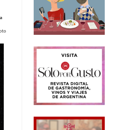
ra
coto