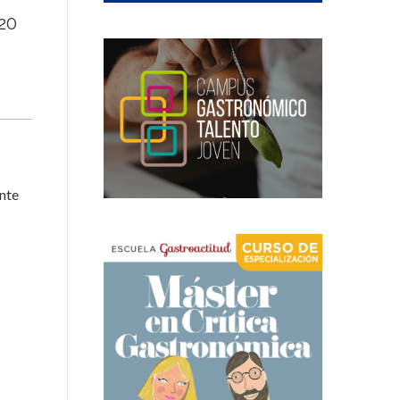
 20
ente