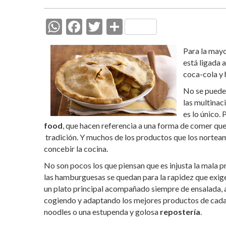
W
F
T
C
h
ac
w
o
Para la mayo
at
e
itt
m
está ligada 
s
b
er
p
coca-cola y
A
o
ar
No se puede 
p
o
ti
las multinac
es lo único.
p
k
r
food
, que hacen referencia a una forma de comer que
tradición. Y muchos de los productos que los norteam
concebir la cocina.
No son pocos los que piensan que es injusta la mala p
las hamburguesas se quedan para la rapidez que exige
un plato principal acompañado siempre de ensalada, a
cogiendo y adaptando los mejores productos de cada pa
noodles o una estupenda y golosa
repostería
.