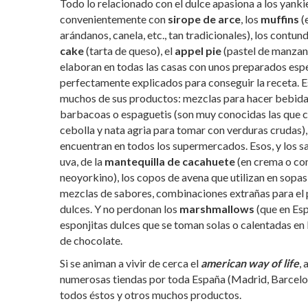
Todo lo relacionado con el dulce apasiona a los yankie
convenientemente con
sirope de arce
, los
muffins
(
arándanos, canela, etc., tan tradicionales), los contu
cake
(tarta de queso), el
appel pie
(pastel de manzana)
elaboran en todas las casas con unos preparados especi
perfectamente explicados para conseguir la receta. Es
muchos de sus productos: mezclas para hacer bebid
barbacoas o espaguetis (son muy conocidas las que 
cebolla y nata agria para tomar con verduras crudas),
encuentran en todos los supermercados. Esos, y los sa
uva, de la
mantequilla de cacahuete
(en crema o con
neoyorkino), los copos de avena que utilizan en sopas 
mezclas de sabores, combinaciones extrañas para el 
dulces. Y no perdonan los
marshmallows
(que en Es
esponjitas dulces que se toman solas o calentadas en 
de chocolate.
Si se animan a vivir de cerca el
american way of life
,
numerosas tiendas por toda España (Madrid, Barcelona, 
todos éstos y otros muchos productos.