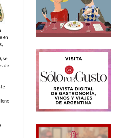
n
e en
s,
, se
es de
nte
lleno
e