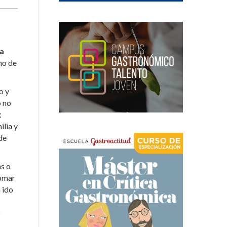
a
mo de
o y
o no
t
ilia y
de
as o
tomar
 ido