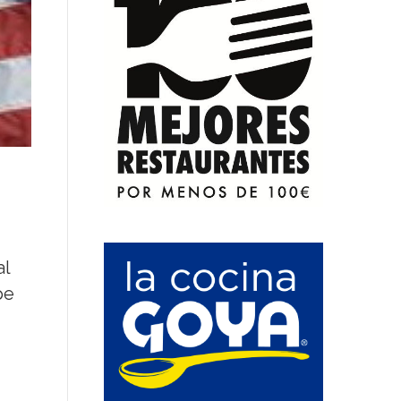
al
pe