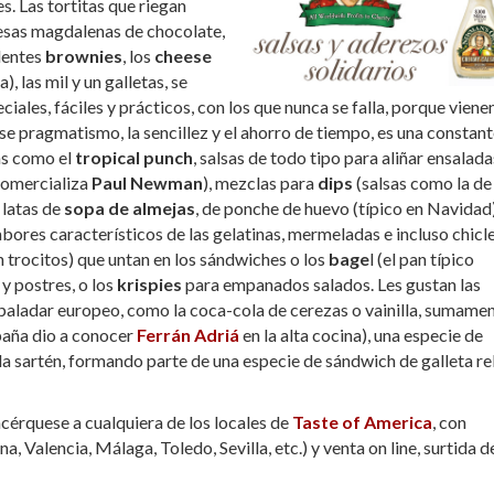
s. Las tortitas que riegan
esas magdalenas de chocolate,
ndentes
brownies
, los
cheese
, las mil y un galletas, se
ales, fáciles y prácticos, con los que nunca se falla, porque viene
e pragmatismo, la sencillez y el ahorro de tiempo, es una constant
as como el
tropical punch
, salsas de todo tipo para aliñar ensalada
comercializa
Paul Newman
), mezclas para
dips
(salsas como la de
 latas de
sopa de almejas
, de ponche de huevo (típico en Navidad)
bores característicos de las gelatinas, mermeladas e incluso chicl
 trocitos) que untan en los sándwiches o los
bage
l (el pan típico
y postres, o los
krispies
para empanados salados. Les gustan las
paladar europeo, como la coca-cola de cerezas o vainilla, sumame
paña dio a conocer
Ferrán Adriá
en la alta cocina), una especie de
la sartén, formando parte de una especie de sándwich de galleta re
 acérquese a cualquiera de los locales de
Taste of America
, con
Valencia, Málaga, Toledo, Sevilla, etc.) y venta on line, surtida d