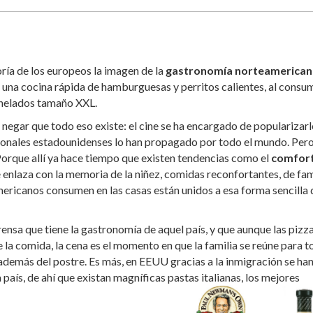
ría de los europeos la imagen de la
gastronomía norteamerican
a una cocina rápida de hamburguesas y perritos calientes, al consu
 helados tamaño XXL.
negar que todo eso existe: el cine se ha encargado de popularizarl
ionales estadounidenses lo han propagado por todo el mundo. Per
 Porque allí ya hace tiempo que existen tendencias como el
comfor
 enlaza con la memoria de la niñez, comidas reconfortantes, de fam
ericanos consumen en las casas están unidos a esa forma sencilla 
rensa que tiene la gastronomía de aquel país, y que aunque las pizz
 la comida, la cena es el momento en que la familia se reúne para 
demás del postre. Es más, en EEUU gracias a la inmigración se han
ís, de ahí que existan magníficas pastas italianas, los mejores