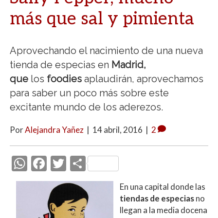
más que sal y pimienta
Aprovechando el nacimiento de una nueva
tienda de especias en
Madrid,
que
los
foodies
aplaudirán, aprovechamos
para saber un poco más sobre este
excitante mundo de los aderezos.
Por
Alejandra Yañez
|
14 abril, 2016
|
2
W
F
T
C
h
ac
w
o
En una capital donde las
at
e
itt
m
tiendas de especias
no
s
b
er
p
llegan a la media docena