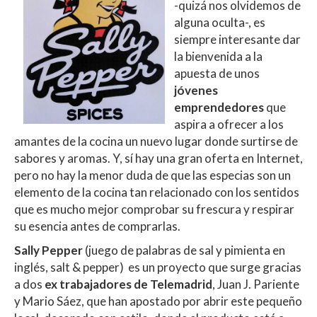
A
o
ar
-quizá nos olvidemos de
alguna oculta-, es
p
o
ti
siempre interesante dar
p
k
r
la bienvenida a la
apuesta de unos
jóvenes
emprendedores
que
aspira a ofrecer a los
amantes de la cocina un nuevo lugar donde surtirse de
sabores y aromas. Y, sí hay una gran oferta en Internet,
pero no hay la menor duda de que las especias son un
elemento de la cocina tan relacionado con los sentidos
que es mucho mejor comprobar su frescura y respirar
su esencia antes de comprarlas.
Sally Pepper
(juego de palabras de sal y pimienta en
inglés, salt & pepper) es un proyecto que surge gracias
a dos
ex trabajadores de Telemadrid
, Juan J. Pariente
y Mario Sáez, que han apostado por abrir este pequeño