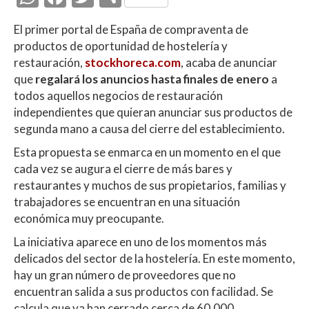
h
ac
w
o
El primer portal de España de compraventa de
at
e
itt
m
productos de oportunidad de hostelería y
s
b
er
p
restauración,
stockhoreca.com​
, acaba de anunciar
A
o
ar
que
regalará los anuncios hasta finales de enero
a
todos aquellos negocios de restauración
p
o
ti
independientes que quieran anunciar sus productos de
p
k
r
segunda mano a causa del cierre del establecimiento.
Esta propuesta se enmarca en un momento en el que
cada vez se augura el cierre de más bares y
restaurantes y muchos de sus propietarios, familias y
trabajadores se encuentran en una situación
económica muy preocupante.
La iniciativa aparece en uno de los momentos más
delicados del sector de la hostelería. En este momento,
hay un gran número de proveedores que no
encuentran salida a sus productos con facilidad. Se
calcula que ya han cerrado cerca de 60.000