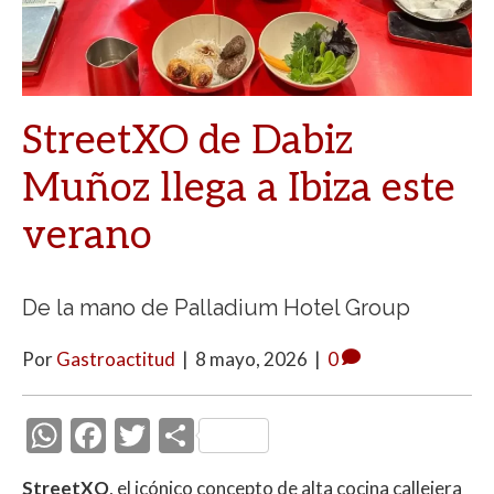
StreetXO de Dabiz
Muñoz llega a Ibiza este
verano
De la mano de Palladium Hotel Group
Por
Gastroactitud
|
8 mayo, 2026
|
0
W
F
T
C
h
ac
w
o
StreetXO
, el icónico concepto de alta cocina callejera