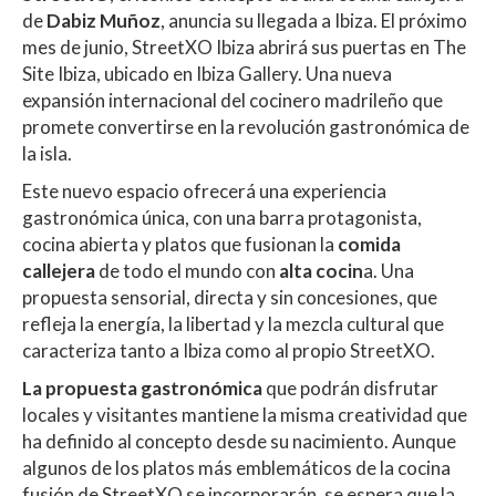
at
e
itt
m
de
Dabiz Muñoz
, anuncia su llegada a Ibiza. El próximo
s
b
er
p
mes de junio, StreetXO Ibiza abrirá sus puertas en The
A
o
ar
Site Ibiza, ubicado en Ibiza Gallery. Una nueva
expansión internacional del cocinero madrileño que
p
o
ti
promete convertirse en la revolución gastronómica de
p
k
r
la isla.
Este nuevo espacio ofrecerá una experiencia
gastronómica única, con una barra protagonista,
cocina abierta y platos que fusionan la
comida
callejera
de todo el mundo con
alta cocin
a. Una
propuesta sensorial, directa y sin concesiones, que
refleja la energía, la libertad y la mezcla cultural que
caracteriza tanto a Ibiza como al propio StreetXO.
La propuesta gastronómica
que podrán disfrutar
locales y visitantes mantiene la misma creatividad que
ha definido al concepto desde su nacimiento. Aunque
algunos de los platos más emblemáticos de la cocina
fusión de StreetXO se incorporarán, se espera que la