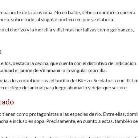
zona norte de la provincia. No en balde, debe su nombre a que era
pero, sobre todo, al singular puchero en que se elabora.
o el chorizo y la morcilla y distintas hortalizas como garbanzos,
s
los, destaca la cecina, que cuenta con el distintivo de Indicación
lidad el jamón de Villamanín o la singular morcilla.
cia a los embutidos sea el botillo del Bierzo. Se elabora con distin
n el ciego del animal para luego ahumarlo y dejar que se cure.
cado
o tienen como protagonistas a las especies de río. Entre ellas, domi
ncha e incluso en sopa. Precisamente, en cuanto a estas, también se