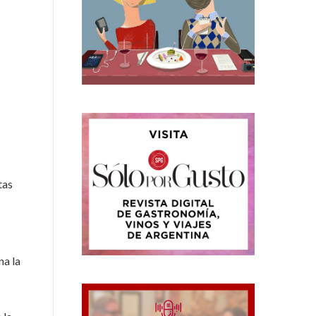
tas
na la