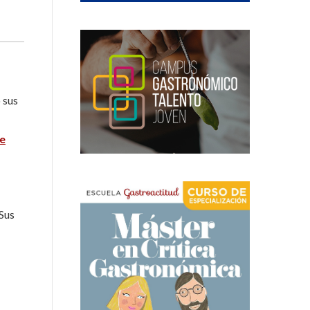
 sus
de
 Sus