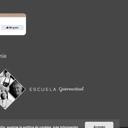
mía
Acepto
itio, aceptas la política de cookies.
más información