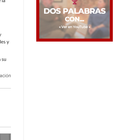
 la
y
les y
 su
ación