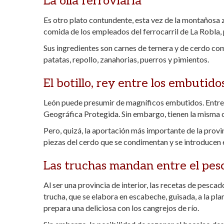
La olla ferroviaria
Es otro plato contundente, esta vez de la montañosa 
comida de los empleados del ferrocarril de La Robla, 
Sus ingredientes son carnes de ternera y de cerdo com
patatas, repollo, zanahorias, puerros y pimientos.
El botillo, rey entre los embutido
León puede presumir de magníficos embutidos. Entre el
Geográfica Protegida. Sin embargo, tienen la misma ca
Pero, quizá, la aportación más importante de la provin
piezas del cerdo que se condimentan y se introducen e
Las truchas mandan entre el pes
Al ser una provincia de interior, las recetas de pescad
trucha, que se elabora en escabeche, guisada, a la pla
prepara una deliciosa con los cangrejos de río.