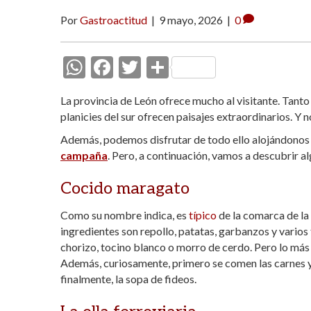
Por
Gastroactitud
|
9 mayo, 2026
|
0
W
F
T
C
h
ac
w
o
La provincia de León ofrece mucho al visitante. Tanto
at
e
itt
m
planicies del sur ofrecen paisajes extraordinarios. Y
s
b
er
p
Además, podemos disfrutar de todo ello alojándonos
A
o
ar
campaña
. Pero, a continuación, vamos a descubrir a
p
o
ti
Cocido maragato
p
k
r
Como su nombre indica, es
típico
de la comarca de la 
ingredientes son repollo, patatas, garbanzos y varios 
chorizo, tocino blanco o morro de cerdo. Pero lo más o
Además, curiosamente, primero se comen las carnes y el
finalmente, la sopa de fideos.