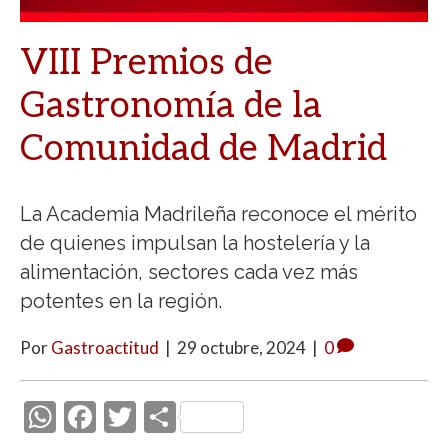
VIII Premios de
Gastronomía de la
Comunidad de Madrid
La Academia Madrileña reconoce el mérito
de quienes impulsan la hostelería y la
alimentación, sectores cada vez más
potentes en la región.
Por
Gastroactitud
|
29 octubre, 2024
|
0
W
F
T
C