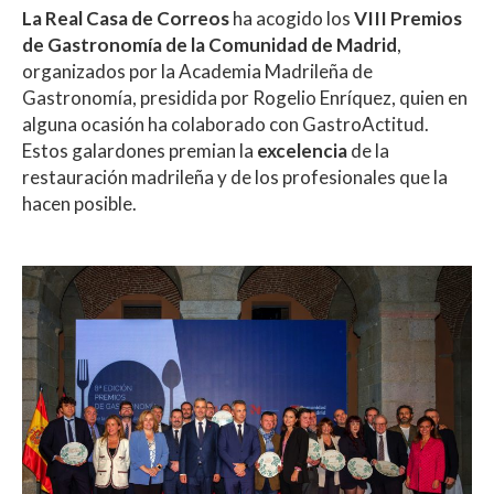
h
ac
w
o
La Real Casa de Correos
ha acogido los
VIII Premios
at
e
itt
m
de Gastronomía de la Comunidad de Madrid
,
s
b
er
p
organizados por la Academia Madrileña de
A
o
ar
Gastronomía, presidida por Rogelio Enríquez, quien en
alguna ocasión ha colaborado con GastroActitud.
p
o
ti
Estos galardones premian la
excelencia
de la
p
k
r
restauración madrileña y de los profesionales que la
hacen posible.