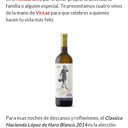
A
o
ar
familia o alguien especial. Te presentamos cuatro vinos
p
o
ti
de la mano de
Vintae
para que celebres a quienes
p
k
r
hacen tu vida más feliz.
Para esas noches de descanso y reflexiones, el
Classica
Hacienda López de Haro Blanco 2014
es la elección