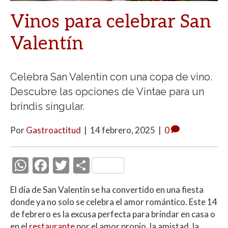
Vinos para celebrar San
Valentín
Celebra San Valentín con una copa de vino.
Descubre las opciones de Vintae para un
brindis singular.
Por
Gastroactitud
|
14 febrero, 2025
|
0
W
F
T
C
h
ac
w
o
El día de San Valentín se ha convertido en una fiesta
at
e
itt
m
donde ya no solo se celebra el amor romántico. Este 14
s
b
er
p
de febrero es la excusa perfecta para brindar en casa o
en el
restaurante
por el amor propio, la amistad, la